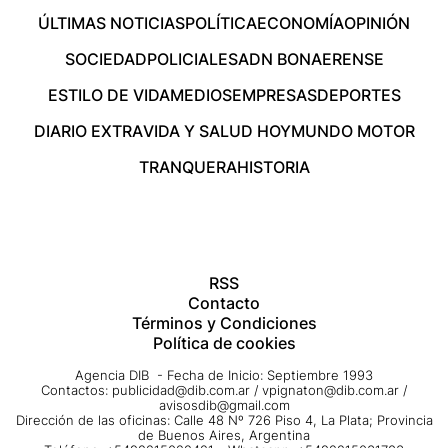
ÚLTIMAS NOTICIAS
POLÍTICA
ECONOMÍA
OPINIÓN
SOCIEDAD
POLICIALES
ADN BONAERENSE
ESTILO DE VIDA
MEDIOS
EMPRESAS
DEPORTES
DIARIO EXTRA
VIDA Y SALUD HOY
MUNDO MOTOR
TRANQUERA
HISTORIA
RSS
Contacto
Términos y Condiciones
Política de cookies
Agencia DIB - Fecha de Inicio: Septiembre 1993
Contactos:
publicidad@dib.com.ar
/
vpignaton@dib.com.ar
/
avisosdib@gmail.com
Dirección de las oficinas: Calle 48 Nº 726 Piso 4, La Plata; Provincia
de Buenos Aires, Argentina