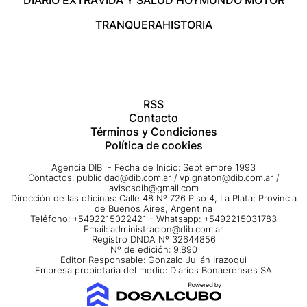
TRANQUERA
HISTORIA
RSS
Contacto
Términos y Condiciones
Política de cookies
Agencia DIB - Fecha de Inicio: Septiembre 1993
Contactos:
publicidad@dib.com.ar
/
vpignaton@dib.com.ar
/
avisosdib@gmail.com
Dirección de las oficinas: Calle 48 Nº 726 Piso 4, La Plata; Provincia
de Buenos Aires, Argentina
Teléfono: +5492215022421 - Whatsapp: +5492215031783
Email:
administracion@dib.com.ar
Registro DNDA Nº 32644856
Nº de edición: 9.890
Editor Responsable: Gonzalo Julián Irazoqui
Empresa propietaria del medio: Diarios Bonaerenses SA