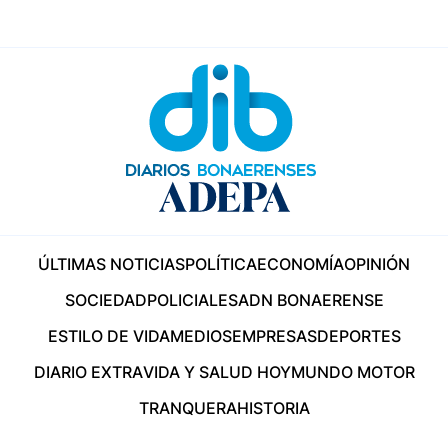
ÚLTIMAS NOTICIAS
POLÍTICA
ECONOMÍA
OPINIÓN
SOCIEDAD
POLICIALES
ADN BONAERENSE
ESTILO DE VIDA
MEDIOS
EMPRESAS
DEPORTES
DIARIO EXTRA
VIDA Y SALUD HOY
MUNDO MOTOR
TRANQUERA
HISTORIA