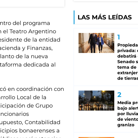
LAS MÁS LEÍDAS
entro del programa
n el Teatro Argentino
residente de la entidad
Propied
acienda y Finanzas,
privada:
lanto de la nueva
debatirá 
Senado s
ataforma dedicada al
tema de 
extranjer
de tierra
icó en coordinación con
rollo Local de la
Media pr
ticipación de Grupo
bajo aler
uncionarios
por lluvi
de viento
supuesto, Contabilidad
granizo
nicipios bonaerenses a