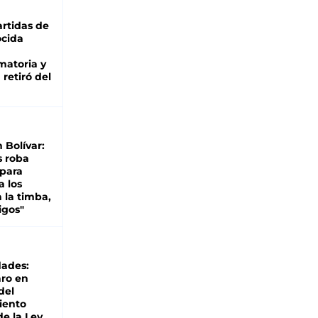
rtidas de
cida
matoria y
retiró del
n Bolívar:
s roba
 para
a los
 la timba,
igos"
dades:
ro en
del
iento
de la Ley