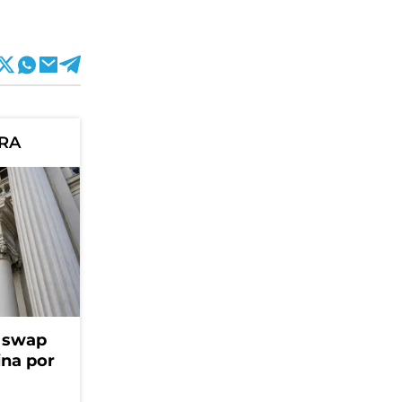
ORA
l swap
na por