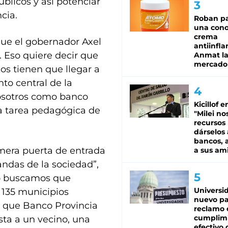
úblicos y así potenciar
ncia.
Roban pa
una cono
crema
que el gobernador Axel
antiinfla
a. Eso quiere decir que
Anmat la 
mercado
os tienen que llegar a
nto central de la
 nosotros como banco
Kicillof e
a tarea pedagógica de
"Milei no
recursos
dárselos 
bancos, a
imera puerta de entrada
a sus am
ndas de la sociedad”,
so buscamos que
Universi
 135 municipios
nuevo pa
 que Banco Provincia
reclamo 
cumplim
sta a un vecino, una
efectivo 