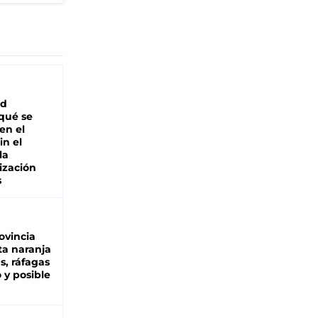
ad
 qué se
en el
in el
la
ización
s
ovincia
ta naranja
as, ráfagas
 y posible