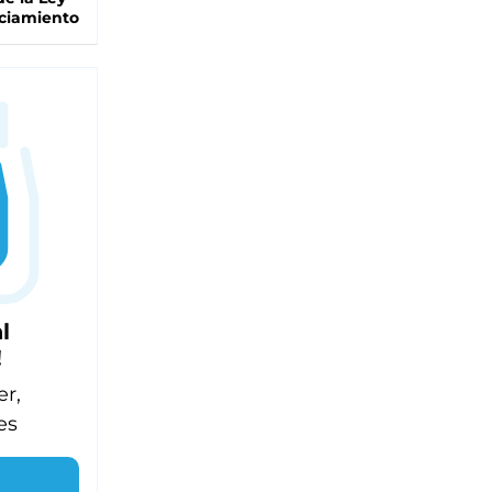
ciamiento
l
!
er,
es