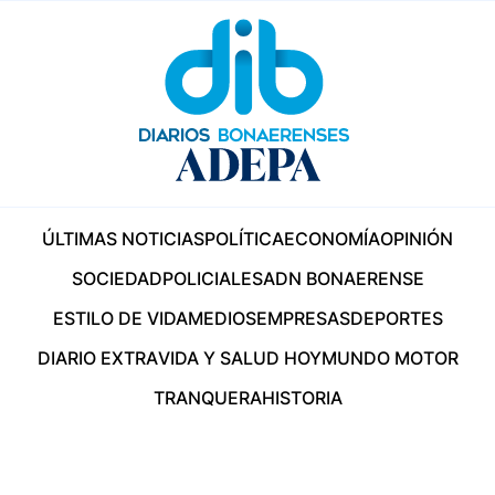
ÚLTIMAS NOTICIAS
POLÍTICA
ECONOMÍA
OPINIÓN
SOCIEDAD
POLICIALES
ADN BONAERENSE
ESTILO DE VIDA
MEDIOS
EMPRESAS
DEPORTES
DIARIO EXTRA
VIDA Y SALUD HOY
MUNDO MOTOR
TRANQUERA
HISTORIA