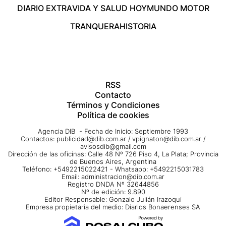
DIARIO EXTRA
VIDA Y SALUD HOY
MUNDO MOTOR
TRANQUERA
HISTORIA
RSS
Contacto
Términos y Condiciones
Política de cookies
Agencia DIB - Fecha de Inicio: Septiembre 1993
Contactos:
publicidad@dib.com.ar
/
vpignaton@dib.com.ar
/
avisosdib@gmail.com
Dirección de las oficinas: Calle 48 Nº 726 Piso 4, La Plata; Provincia
de Buenos Aires, Argentina
Teléfono: +5492215022421 - Whatsapp: +5492215031783
Email:
administracion@dib.com.ar
Registro DNDA Nº 32644856
Nº de edición: 9.890
Editor Responsable: Gonzalo Julián Irazoqui
Empresa propietaria del medio: Diarios Bonaerenses SA