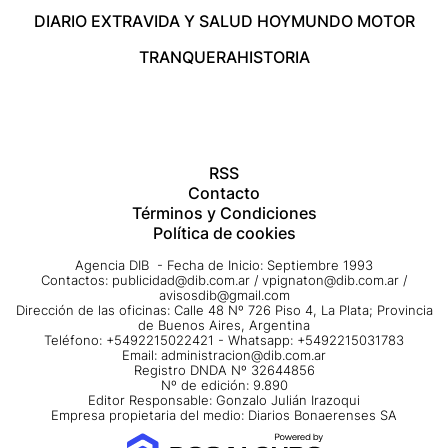
DIARIO EXTRA
VIDA Y SALUD HOY
MUNDO MOTOR
TRANQUERA
HISTORIA
RSS
Contacto
Términos y Condiciones
Política de cookies
Agencia DIB - Fecha de Inicio: Septiembre 1993
Contactos:
publicidad@dib.com.ar
/
vpignaton@dib.com.ar
/
avisosdib@gmail.com
Dirección de las oficinas: Calle 48 Nº 726 Piso 4, La Plata; Provincia
de Buenos Aires, Argentina
Teléfono: +5492215022421 - Whatsapp: +5492215031783
Email:
administracion@dib.com.ar
Registro DNDA Nº 32644856
Nº de edición: 9.890
Editor Responsable: Gonzalo Julián Irazoqui
Empresa propietaria del medio: Diarios Bonaerenses SA