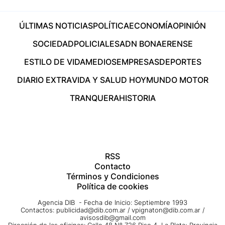
ÚLTIMAS NOTICIAS
POLÍTICA
ECONOMÍA
OPINIÓN
SOCIEDAD
POLICIALES
ADN BONAERENSE
ESTILO DE VIDA
MEDIOS
EMPRESAS
DEPORTES
DIARIO EXTRA
VIDA Y SALUD HOY
MUNDO MOTOR
TRANQUERA
HISTORIA
RSS
Contacto
Términos y Condiciones
Política de cookies
Agencia DIB - Fecha de Inicio: Septiembre 1993
Contactos:
publicidad@dib.com.ar
/
vpignaton@dib.com.ar
/
avisosdib@gmail.com