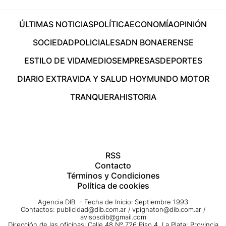
ÚLTIMAS NOTICIAS
POLÍTICA
ECONOMÍA
OPINIÓN
SOCIEDAD
POLICIALES
ADN BONAERENSE
ESTILO DE VIDA
MEDIOS
EMPRESAS
DEPORTES
DIARIO EXTRA
VIDA Y SALUD HOY
MUNDO MOTOR
TRANQUERA
HISTORIA
RSS
Contacto
Términos y Condiciones
Política de cookies
Agencia DIB - Fecha de Inicio: Septiembre 1993
Contactos:
publicidad@dib.com.ar
/
vpignaton@dib.com.ar
/
avisosdib@gmail.com
Dirección de las oficinas: Calle 48 Nº 726 Piso 4, La Plata; Provincia