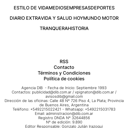
ESTILO DE VIDA
MEDIOS
EMPRESAS
DEPORTES
DIARIO EXTRA
VIDA Y SALUD HOY
MUNDO MOTOR
TRANQUERA
HISTORIA
RSS
Contacto
Términos y Condiciones
Política de cookies
Agencia DIB - Fecha de Inicio: Septiembre 1993
Contactos:
publicidad@dib.com.ar
/
vpignaton@dib.com.ar
/
avisosdib@gmail.com
Dirección de las oficinas: Calle 48 Nº 726 Piso 4, La Plata; Provincia
de Buenos Aires, Argentina
Teléfono: +5492215022421 - Whatsapp: +5492215031783
Email:
administracion@dib.com.ar
Registro DNDA Nº 32644856
Nº de edición: 9.890
Editor Responsable: Gonzalo Julián Irazoqui