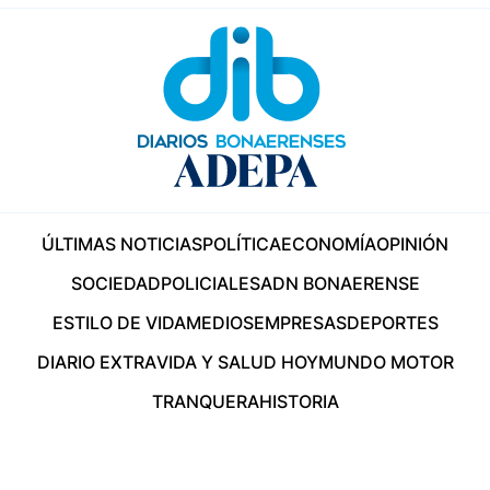
ÚLTIMAS NOTICIAS
POLÍTICA
ECONOMÍA
OPINIÓN
SOCIEDAD
POLICIALES
ADN BONAERENSE
ESTILO DE VIDA
MEDIOS
EMPRESAS
DEPORTES
DIARIO EXTRA
VIDA Y SALUD HOY
MUNDO MOTOR
TRANQUERA
HISTORIA