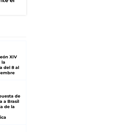
nte el
León XIV
 la
 del 8 al
viembre
puesta de
 a Brasil
ja de la
ica