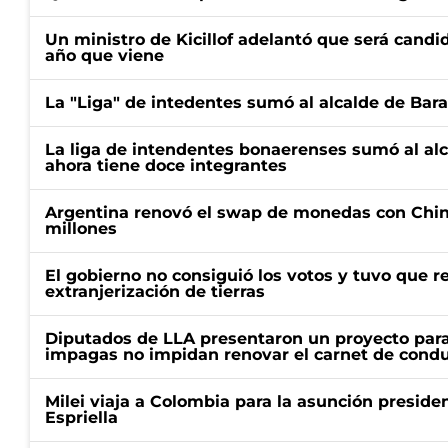
Un ministro de Kicillof adelantó que será candi
año que viene
La "Liga" de intedentes sumó al alcalde de Bar
La liga de intendentes bonaerenses sumó al al
ahora tiene doce integrantes
Argentina renovó el swap de monedas con Chin
millones
El gobierno no consiguió los votos y tuvo que ret
extranjerización de tierras
Diputados de LLA presentaron un proyecto para
impagas no impidan renovar el carnet de condu
Milei viaja a Colombia para la asunción preside
Espriella