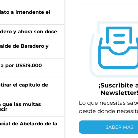
dato a intendente el
adero y ahora son doce
calde de Baradero y
a por US$19.000
¡Suscribite a
irar el capítulo de
Newsletter
Lo que necesitas sab
 que las multas
cir
desde donde necesit
ncial de Abelardo de la
SABER MÁS