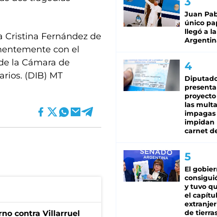
Juan Pabl
único pa
llegó a la
a Cristina Fernández de
Argentin
anentemente con el
 de la Cámara de
arios. (DIB) MT
Diputado
presenta
proyecto
las mult
impagas
impidan 
carnet d
El gobie
consiguió
y tuvo qu
el capítu
extranjer
de tierra
no contra Villarruel