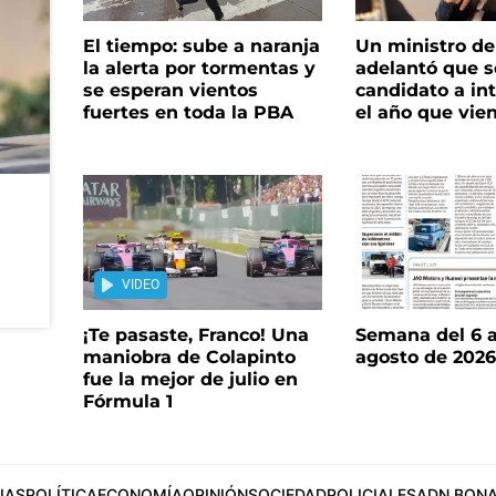
El tiempo: sube a naranja
Un ministro de 
la alerta por tormentas y
adelantó que s
se esperan vientos
candidato a in
fuertes en toda la PBA
el año que vie
VIDEO
¡Te pasaste, Franco! Una
Semana del 6 a
maniobra de Colapinto
agosto de 202
fue la mejor de julio en
Fórmula 1
IAS
POLÍTICA
ECONOMÍA
OPINIÓN
SOCIEDAD
POLICIALES
ADN BONA