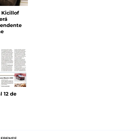
Kicillof
erá
tendente
ne
l 12 de
6
ERENSE