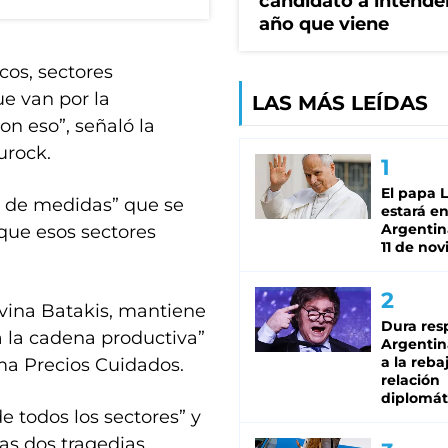
candidato a intende
año que viene
os, sectores
ue van por la
LAS MÁS LEÍDAS
n eso”, señaló la
urock.
El papa 
d de medidas” que se
estará en
Argentina
que esos sectores
11 de no
lvina Batakis, mantiene
Dura res
a la cadena productiva”
Argentina
a la reba
ma Precios Cuidados.
relación
diplomát
e todos los sectores” y
as dos tragedias