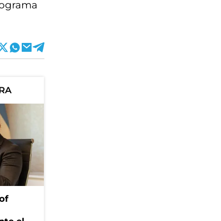
programa
ORA
of