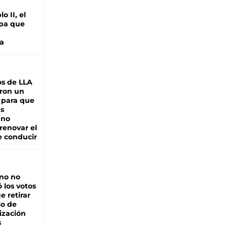
o II, el
pa que
a
s de LLA
ron un
 para que
as
 no
renovar el
e conducir
rno no
 los votos
e retirar
lo de
ización
s