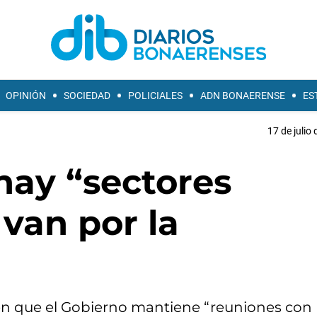
OPINIÓN
SOCIEDAD
POLICIALES
ADN BONAERENSE
ES
17 de julio
 hay “sectores
van por la
én que el Gobierno mantiene “reuniones con