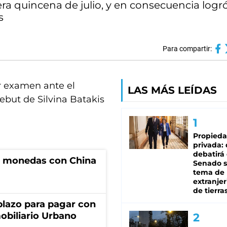
era quincena de julio, y en consecuencia logr
s
Para compartir:
er examen ante el
LAS MÁS LEÍDAS
debut de Silvina Batakis
Propied
privada:
debatirá 
e monedas con China
Senado s
tema de 
extranjer
de tierra
lazo para pagar con
obiliario Urbano