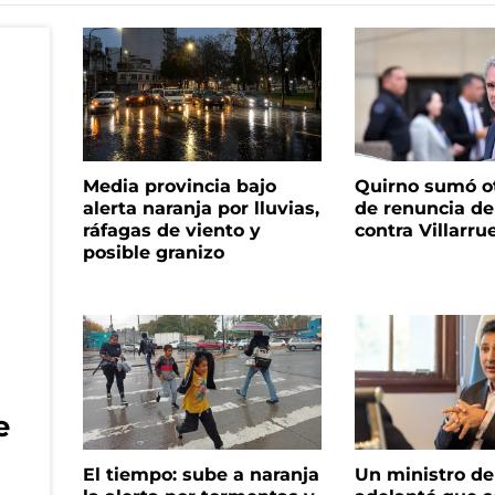
Media provincia bajo
Quirno sumó o
alerta naranja por lluvias,
de renuncia de
ráfagas de viento y
contra Villarru
posible granizo
e
El tiempo: sube a naranja
Un ministro de 