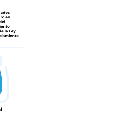
dades:
ro en
del
iento
de la Ley
ciamiento
l
!