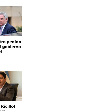
tro pedido
l gobierno
el
Kicillof