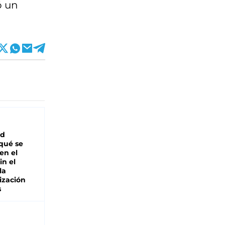
ó un
ad
 qué se
en el
in el
la
ización
s