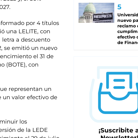
027.
Universi
nuevo pa
formado por 4 títulos
reclamo 
ió una LELITE, con
cumplim
efectivo 
a letra a descuento
de Finan
2, se emitió un nuevo
encimiento el 31 de
ono (BOTE), con
 que representan un
 un valor efectivo de
minuir los
versión de la LEDE
¡Suscribite a
Newsletter