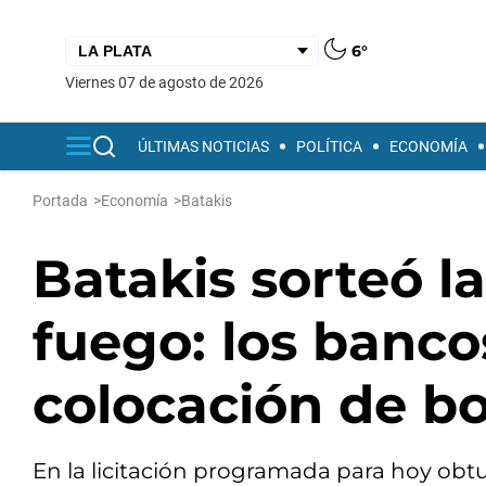
6°
viernes 07 de agosto de 2026
ÚLTIMAS NOTICIAS
POLÍTICA
ECONOMÍA
Portada
>
Economía
>
Batakis
Batakis sorteó l
fuego: los banc
colocación de b
En la licitación programada para hoy obtuv