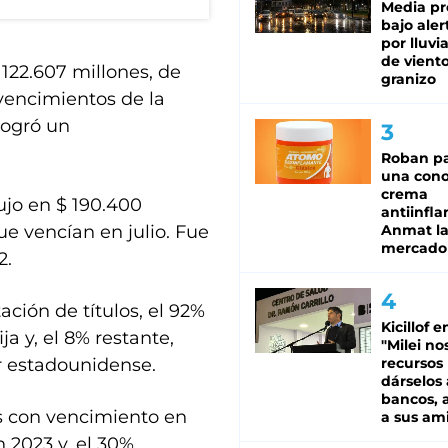
Media pr
bajo aler
por lluvi
de viento
122.607 millones, de
granizo
 vencimientos de la
logró un
Roban pa
una cono
crema
ujo en $ 190.400
antiinfla
ue vencían en julio. Fue
Anmat la 
mercado
2.
ación de títulos, el 92%
Kicillof e
a y, el 8% restante,
"Milei no
r estadounidense.
recursos
dárselos 
bancos, a
s con vencimiento en
a sus am
 2023 y, el 30%