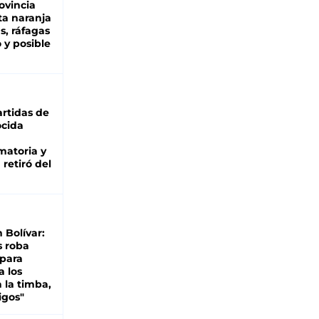
ovincia
ta naranja
as, ráfagas
 y posible
rtidas de
cida
matoria y
retiró del
n Bolívar:
s roba
 para
a los
 la timba,
igos"