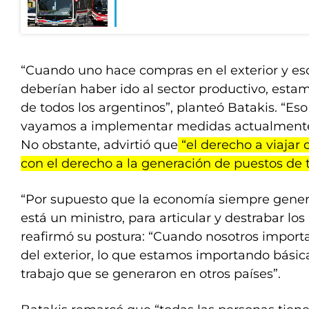
“Cuando uno hace compras en el exterior y eso
deberían haber ido al sector productivo, esta
de todos los argentinos”, planteó Batakis. “Es
vayamos a implementar medidas actualmente”,
No obstante, advirtió que
“el derecho a viajar c
con el derecho a la generación de puestos de 
“Por supuesto que la economía siempre genera
está un ministro, para articular y destrabar los
reafirmó su postura: “Cuando nosotros import
del exterior, lo que estamos importando bási
trabajo que se generaron en otros países”.