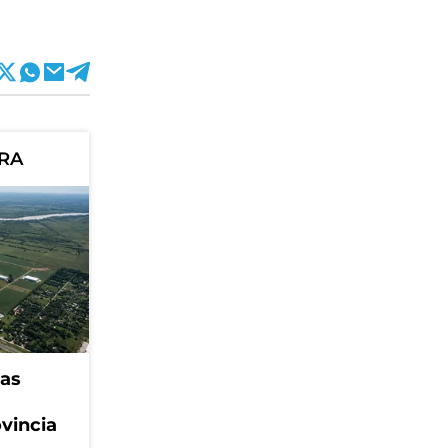
ORA
eas
ovincia