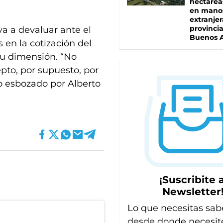
hectárea
en mano
extranjer
provinci
a a devaluar ante el
Buenos A
s en la cotización del
 su dimensión. “No
pto, por supuesto, por
lo esbozado por Alberto
¡Suscribite a
Newsletter
Lo que necesitas sab
desde donde necesit