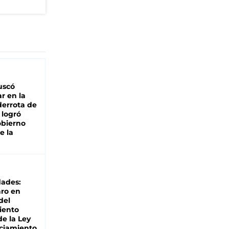
buscó
ar en la
derrota de
e logró
obierno
e la
dades:
ro en
del
iento
de la Ley
ciamiento