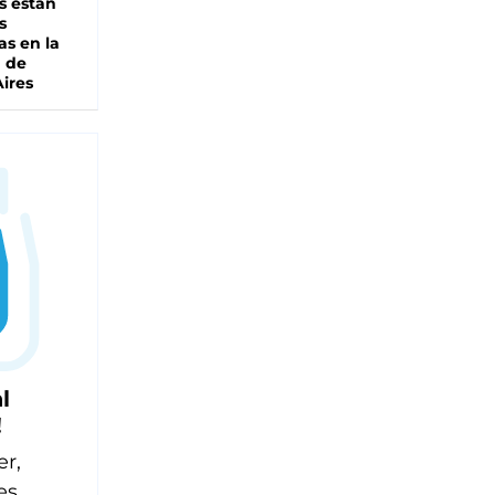
s están
s
as en la
a de
ires
l
!
er,
es