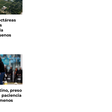
ectáreas
s
la
uenos
tino, preso
a paciencia
 menos