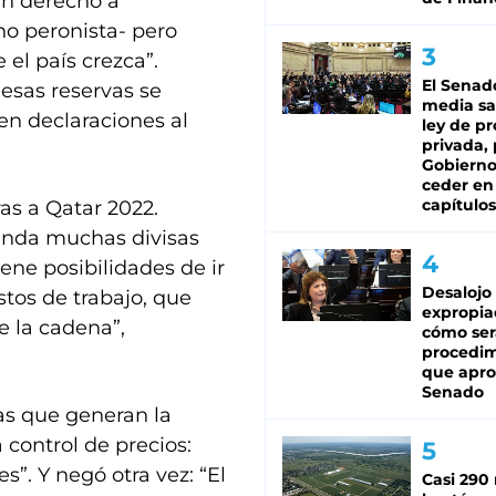
en derecho a
o peronista- pero
el país crezca”.
El Senad
esas reservas se
media sa
 en declaraciones al
ley de p
privada, 
Gobierno
ceder en
capítulos
as a Qatar 2022.
anda muchas divisas
ene posibilidades de ir
Desalojo
stos de trabajo, que
expropia
e la cadena”,
cómo ser
procedi
que apro
Senado
as que generan la
 control de precios:
”. Y negó otra vez: “El
Casi 290 