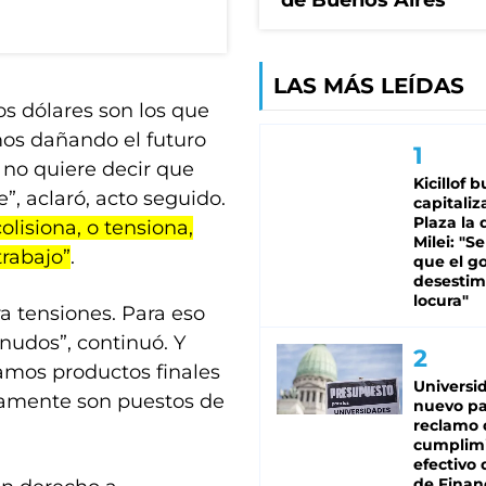
de Buenos Aires
LAS MÁS LEÍDAS
s dólares son los que
mos dañando el futuro
o no quiere decir que
Kicillof 
 aclaró, acto seguido.
capitaliz
Plaza la 
olisiona, o tensiona,
Milei: "S
trabajo”
.
que el g
desestim
locura"
 tensiones. Para eso
 nudos”, continuó. Y
amos productos finales
Universi
camente son puestos de
nuevo pa
reclamo 
cumplim
efectivo 
de Finan