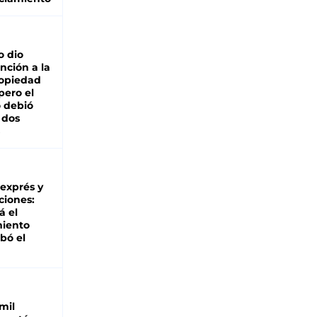
o dio
nción a la
ropiedad
pero el
 debió
 dos
 exprés y
ciones:
á el
miento
bó el
mil