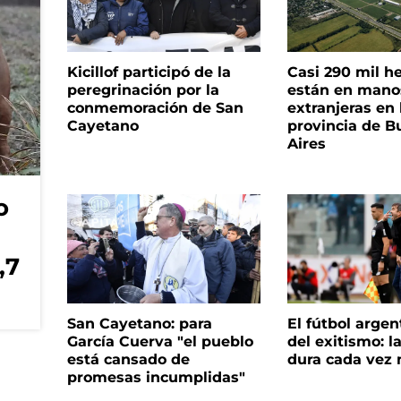
Kicillof participó de la
Casi 290 mil h
peregrinación por la
están en mano
conmemoración de San
extranjeras en 
Cayetano
provincia de B
Aires
o
,7
San Cayetano: para
El fútbol argen
García Cuerva "el pueblo
del exitismo: l
está cansado de
dura cada vez
promesas incumplidas"