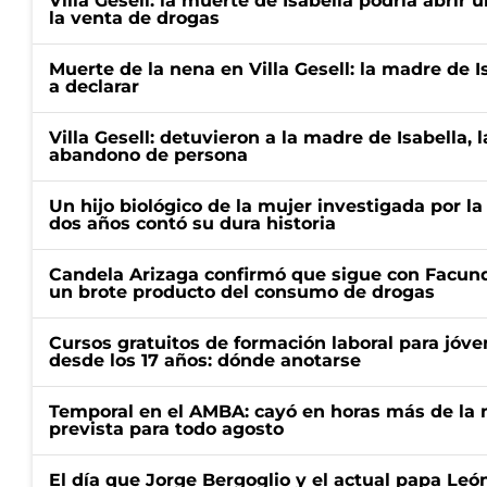
Villa Gesell: la muerte de Isabella podría abrir
la venta de drogas
Muerte de la nena en Villa Gesell: la madre de I
a declarar
Villa Gesell: detuvieron a la madre de Isabella, 
abandono de persona
Un hijo biológico de la mujer investigada por l
dos años contó su dura historia
Candela Arizaga confirmó que sigue con Facun
un brote producto del consumo de drogas
Cursos gratuitos de formación laboral para jóv
desde los 17 años: dónde anotarse
Temporal en el AMBA: cayó en horas más de la m
prevista para todo agosto
El día que Jorge Bergoglio y el actual papa Le