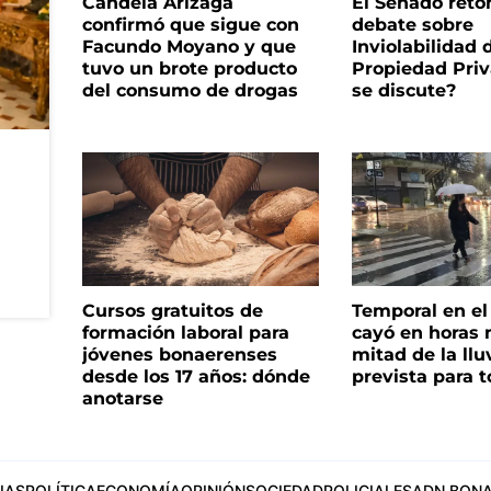
Candela Arizaga
El Senado reto
confirmó que sigue con
debate sobre
Facundo Moyano y que
Inviolabilidad 
tuvo un brote producto
Propiedad Priv
del consumo de drogas
se discute?
Cursos gratuitos de
Temporal en e
formación laboral para
cayó en horas 
jóvenes bonaerenses
mitad de la llu
desde los 17 años: dónde
prevista para 
anotarse
IAS
POLÍTICA
ECONOMÍA
OPINIÓN
SOCIEDAD
POLICIALES
ADN BONA