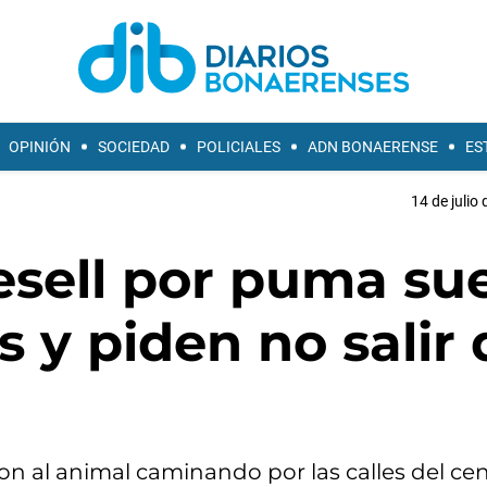
OPINIÓN
SOCIEDAD
POLICIALES
ADN BONAERENSE
ES
14 de julio
esell por puma sue
 y piden no salir 
on al animal caminando por las calles del cen