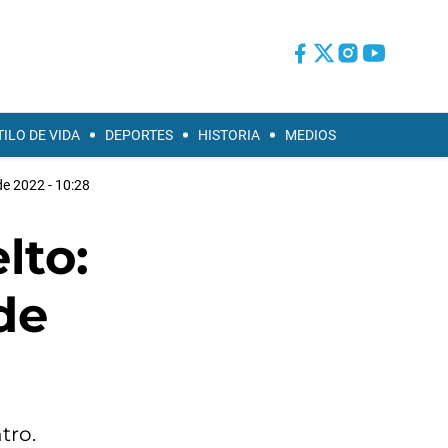
TILO DE VIDA
DEPORTES
HISTORIA
MEDIOS
 de 2022 - 10:28
lto:
de
tro.