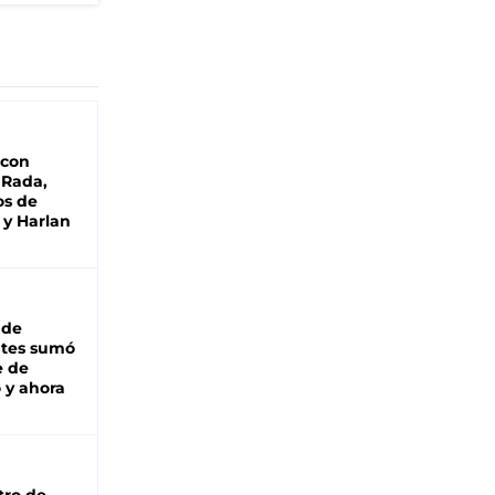
 con
 Rada,
os de
 y Harlan
 de
ntes sumó
e de
 y ahora