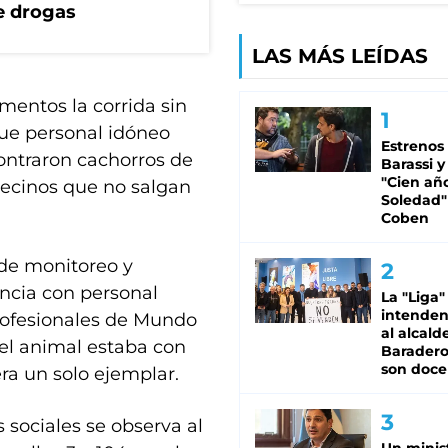
e drogas
LAS MÁS LEÍDAS
mentos la corrida sin
gue personal idóneo
Estrenos
ontraron cachorros de
Barassi y
"Cien añ
vecinos que no salgan
Soledad"
Coben
 de monitoreo y
ncia con personal
La "Liga"
intende
profesionales de Mundo
al alcald
el animal estaba con
Baradero
son doce
ra un solo ejemplar.
sociales se observa al