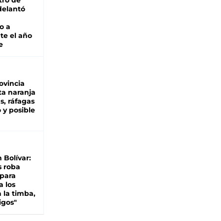
tro de
adelantó
o a
te el año
e
ovincia
ta naranja
as, ráfagas
 y posible
n Bolívar:
s roba
 para
a los
 la timba,
igos"