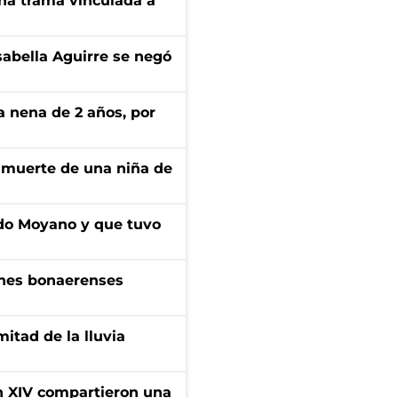
 una trama vinculada a
sabella Aguirre se negó
la nena de 2 años, por
a muerte de una niña de
do Moyano y que tuvo
enes bonaerenses
itad de la lluvia
ón XIV compartieron una