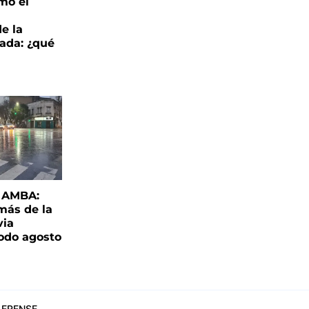
mó el
de la
ada: ¿qué
l AMBA:
más de la
via
todo agosto
ERENSE