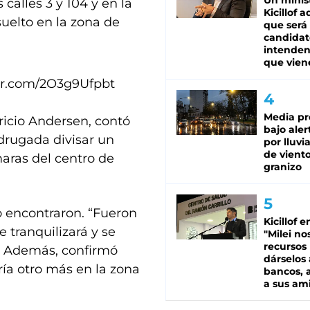
Un minis
alles 3 y 104 y en la
Kicillof 
uelto en la zona de
que será
candidat
intenden
que vien
ter.com/2O3g9Ufpbt
Media pr
uricio Andersen, contó
bajo aler
drugada divisar un
por lluvi
de viento
aras del centro de
granizo
lo encontraron. “Fueron
Kicillof e
 tranquilizará y se
"Milei no
recursos
4. Además, confirmó
dárselos 
ía otro más en la zona
bancos, a
a sus am