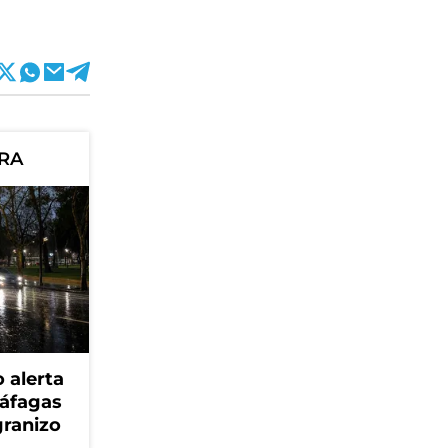
ORA
 alerta
ráfagas
granizo