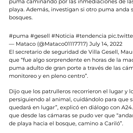
puma caminando por las inmediaciones de las c
playa. Además, investigan si otro puma anda s
bosques.
#puma
#gesell
#Noticia
#tendencia
pic.twit
— Mataco (@Mataco01117717)
July 14, 2022
El secretario de seguridad de Villa Gesell, Ma
que “fue algo sorprendente en horas de la ma
puma adulto de gran porte a través de las cám
monitoreo y en pleno centro”.
Dijo que los patrulleros recorrieron el lugar y 
persiguiendo al animal, cuidándolo para que se
quedará en lugar”, explicó en diálogo con A2
que desde las cámaras se pudo ver que “andar
de playa hacia el bosque, camino a Cariló”.