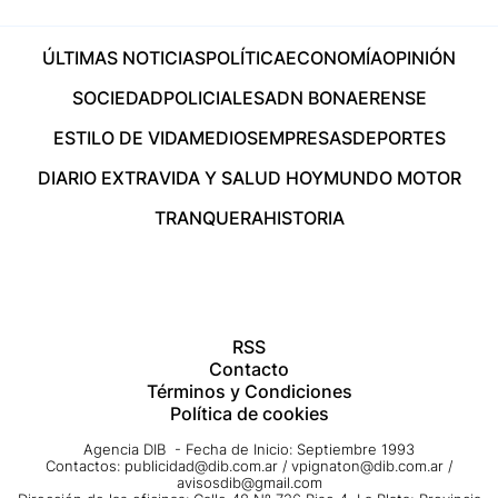
ÚLTIMAS NOTICIAS
POLÍTICA
ECONOMÍA
OPINIÓN
SOCIEDAD
POLICIALES
ADN BONAERENSE
ESTILO DE VIDA
MEDIOS
EMPRESAS
DEPORTES
DIARIO EXTRA
VIDA Y SALUD HOY
MUNDO MOTOR
TRANQUERA
HISTORIA
RSS
Contacto
Términos y Condiciones
Política de cookies
Agencia DIB - Fecha de Inicio: Septiembre 1993
Contactos:
publicidad@dib.com.ar
/
vpignaton@dib.com.ar
/
avisosdib@gmail.com