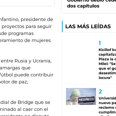
Gobierno debió ced
dos capítulos
nfantino, presidente de
LAS MÁS LEÍDAS
s proyectos para seguir
esde programas
deramiento de mujeres
Kicillof 
capitaliz
Plaza la 
 entre Rusia y Ucrania,
Milei: "S
s amargas que
que el g
desestim
fútbol puede contribuir
locura"
otor de paz,
Universi
dial de Bridge que se
nuevo pa
reclamo 
minado al caer con el
cumplim