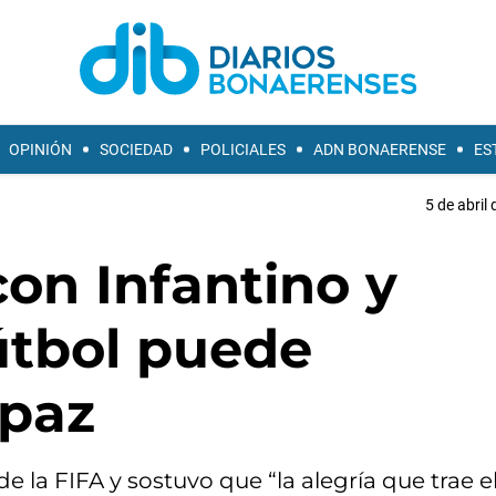
OPINIÓN
SOCIEDAD
POLICIALES
ADN BONAERENSE
ES
5 de abril
con Infantino y
útbol puede
 paz
de la FIFA y sostuvo que “la alegría que trae e