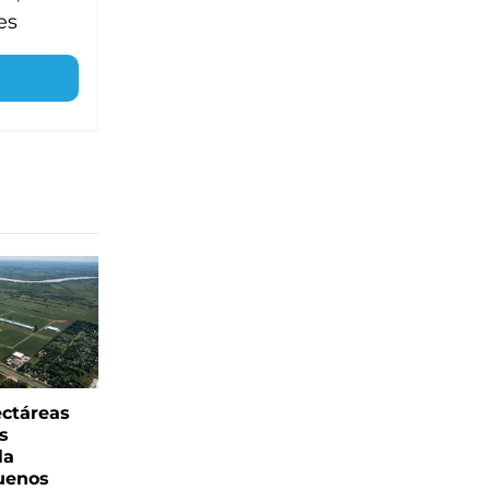
es
ectáreas
s
la
uenos