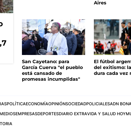
Aires
o
,7
San Cayetano: para
El fútbol argen
García Cuerva "el pueblo
del exitismo: l
está cansado de
dura cada vez
promesas incumplidas"
IAS
POLÍTICA
ECONOMÍA
OPINIÓN
SOCIEDAD
POLICIALES
ADN BONA
MEDIOS
EMPRESAS
DEPORTES
DIARIO EXTRA
VIDA Y SALUD HOY
M
STORIA