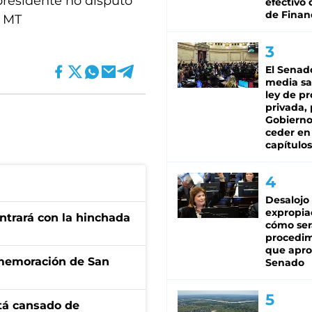
residente no disputo
efectivo 
de Finan
) MT
El Senad
media sa
ley de p
privada, 
Gobierno
ceder en
capítulos
Desalojo
expropia
ontrará con la hinchada
cómo ser
procedi
que apro
onmemoración de San
Senado
stá cansado de