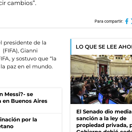
ir cambios”.
Para compartir:
l presidente de la
LO QUE SE LEE AH
 (FIFA), Gianni
FIFA, y sostuvo que “la
a la paz en el mundo.
on Messi?- se
a en Buenos Aires
El Senado dio media
sanción a la ley de
rinación por la
propiedad privada, p
etano