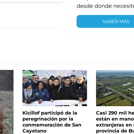
desde donde necesit
SABER MÁS
Kicillof participó de la
Casi 290 mil h
peregrinación por la
están en mano
conmemoración de San
extranjeras en 
Cayetano
provincia de B