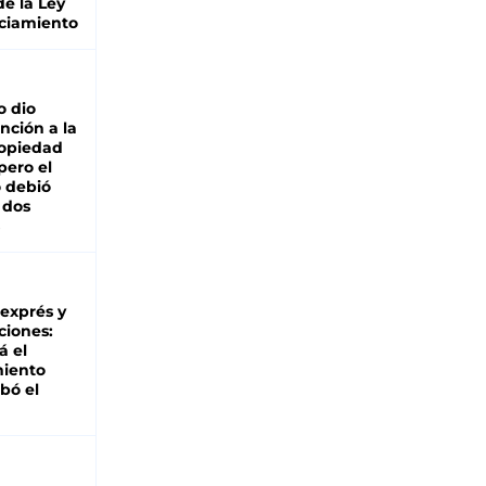
de la Ley
ciamiento
o dio
nción a la
ropiedad
pero el
 debió
 dos
 exprés y
ciones:
á el
miento
bó el