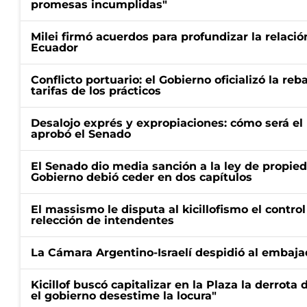
promesas incumplidas"
Milei firmó acuerdos para profundizar la relaci
Ecuador
Conflicto portuario: el Gobierno oficializó la reb
tarifas de los prácticos
Desalojo exprés y expropiaciones: cómo será e
aprobó el Senado
El Senado dio media sanción a la ley de propied
Gobierno debió ceder en dos capítulos
El massismo le disputa al kicillofismo el control
relección de intendentes
La Cámara Argentino-Israelí despidió al embaja
Kicillof buscó capitalizar en la Plaza la derrota 
el gobierno desestime la locura"