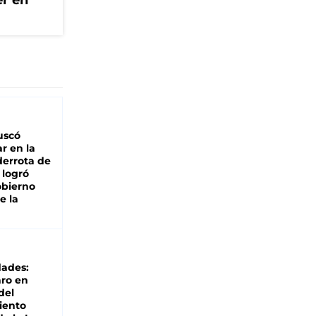
er en
buscó
ar en la
derrota de
e logró
obierno
e la
dades:
ro en
del
iento