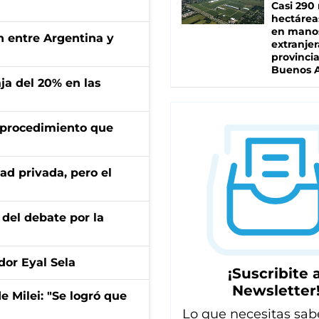
Casi 290 
hectárea
en mano
ón entre Argentina y
extranjer
provinci
Buenos A
aja del 20% en las
l procedimiento que
ad privada, pero el
 del debate por la
dor Eyal Sela
¡Suscribite a
Newsletter
de Milei: "Se logró que
Lo que necesitas sab