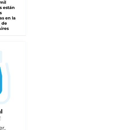
mil
s están
s
as en la
a de
ires
l
!
er,