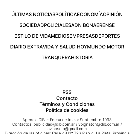
ÚLTIMAS NOTICIAS
POLÍTICA
ECONOMÍA
OPINIÓN
SOCIEDAD
POLICIALES
ADN BONAERENSE
ESTILO DE VIDA
MEDIOS
EMPRESAS
DEPORTES
DIARIO EXTRA
VIDA Y SALUD HOY
MUNDO MOTOR
TRANQUERA
HISTORIA
RSS
Contacto
Términos y Condiciones
Política de cookies
Agencia DIB - Fecha de Inicio: Septiembre 1993
Contactos:
publicidad@dib.com.ar
/
vpignaton@dib.com.ar
/
avisosdib@gmail.com
Dirección de las oficinas: Calle 48 Nº 726 Piso 4, La Plata; Provincia