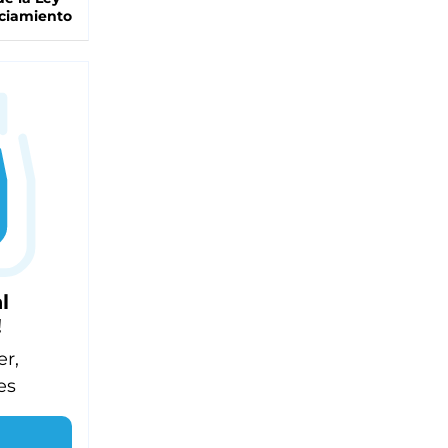
ciamiento
l
!
er,
es