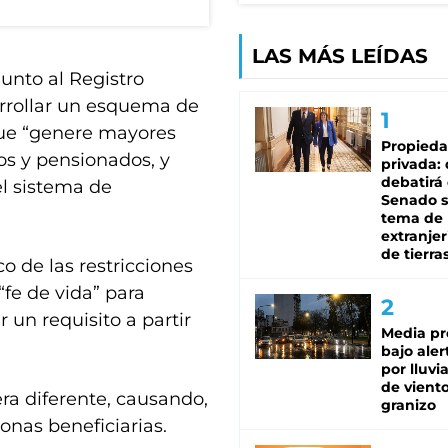
LAS MÁS LEÍDAS
unto al Registro
arrollar un esquema de
que “genere mayores
Propied
os y pensionados, y
privada:
debatirá 
el sistema de
Senado s
tema de 
extranjer
de tierra
 de las restricciones
“fe de vida” para
 un requisito a partir
Media pr
bajo aler
por lluvi
de viento
ra diferente, causando,
granizo
onas beneficiarias.