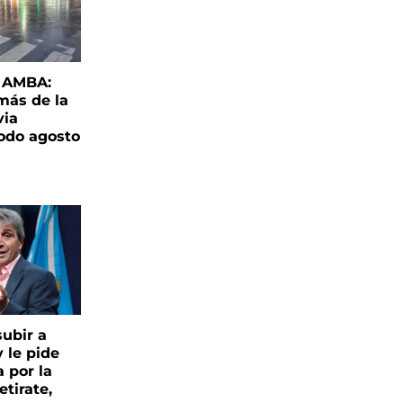
l AMBA:
más de la
via
todo agosto
ubir a
y le pide
 por la
etirate,