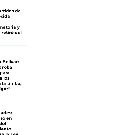
rtidas de
cida
matoria y
retiró del
n Bolívar:
s roba
 para
a los
 la timba,
igos"
dades:
ro en
del
iento
de la Ley