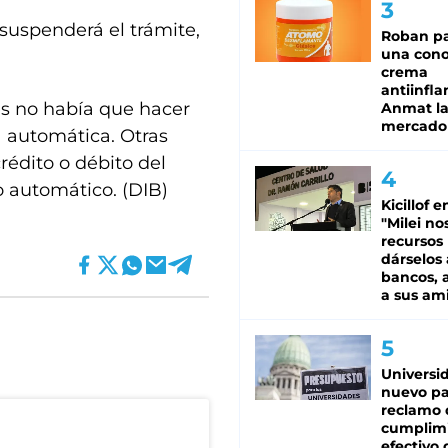
suspenderá el trámite,
Roban pa
una cono
crema
antiinfla
es no había que hacer
Anmat la 
mercado
a automática. Otras
rédito o débito del
o automático. (DIB)
Kicillof e
"Milei no
recursos
dárselos 
bancos, a
a sus am
Universi
nuevo pa
reclamo 
cumplim
efectivo 