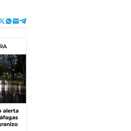
ORA
 alerta
ráfagas
granizo