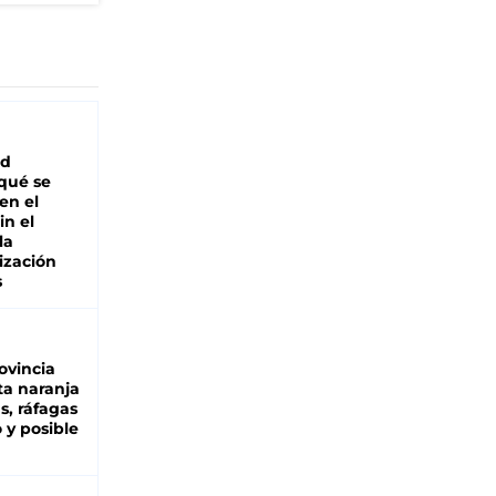
ad
 qué se
en el
in el
la
ización
s
ovincia
ta naranja
as, ráfagas
 y posible