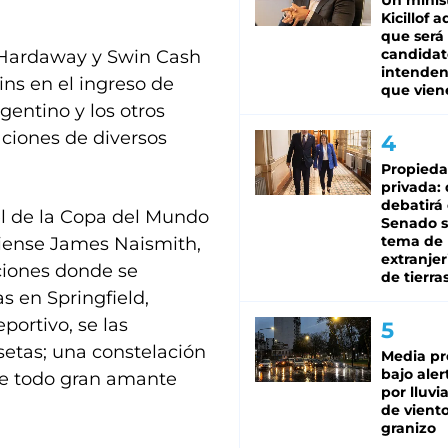
Un minis
Kicillof 
que será
candidat
 Hardaway y Swin Cash
intenden
ns en el ingreso de
que vien
gentino y los otros
aciones de diversos
Propied
privada:
debatirá 
el de la Copa del Mundo
Senado s
tema de 
diense James Naismith,
extranjer
aciones donde se
de tierra
s en Springfield,
portivo, se las
isetas; una constelación
Media pr
bajo aler
 de todo gran amante
por lluvi
de viento
granizo