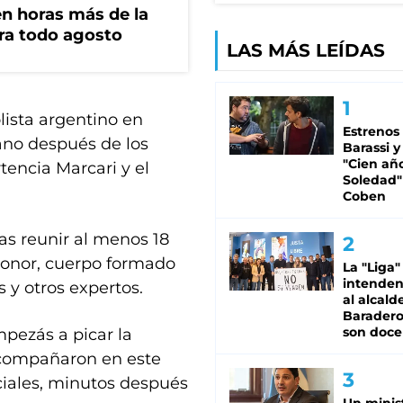
n horas más de la
ara todo agosto
LAS MÁS LEÍDAS
lista argentino en
Estrenos
cano después de los
Barassi y
"Cien añ
tencia Marcari y el
Soledad"
Coben
as reunir al menos 18
Honor, cuerpo formado
La "Liga"
intende
 y otros expertos.
al alcald
Baradero
son doce
pezás a picar la
 acompañaron en este
ciales, minutos después