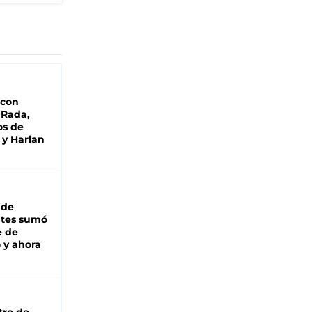
 con
 Rada,
os de
 y Harlan
 de
ntes sumó
e de
 y ahora