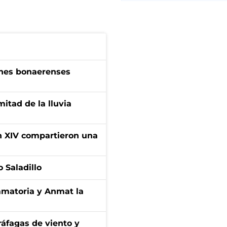
enes bonaerenses
itad de la lluvia
ón XIV compartieron una
 Saladillo
amatoria y Anmat la
 ráfagas de viento y