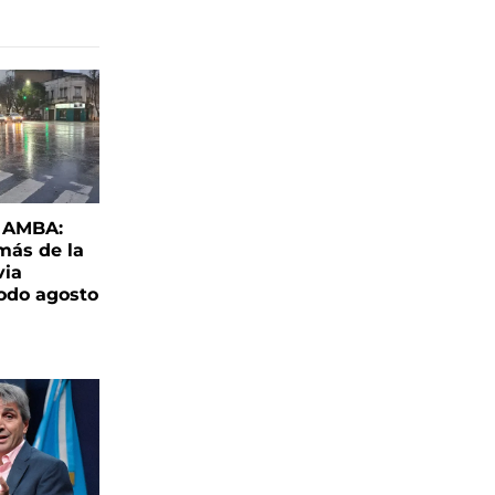
l AMBA:
más de la
via
todo agosto