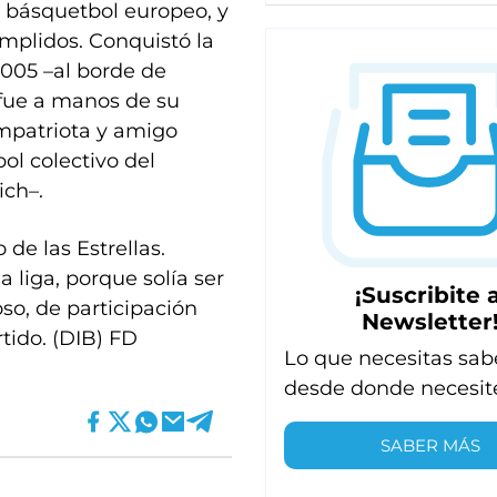
el básquetbol europeo, y
umplidos. Conquistó la
2005 –al borde de
fue a manos de su
mpatriota y amigo
ol colectivo del
ich–.
de las Estrellas.
 liga, porque solía ser
¡Suscribite a
so, de participación
Newsletter
tido. (DIB) FD
Lo que necesitas sab
desde donde necesit
SABER MÁS