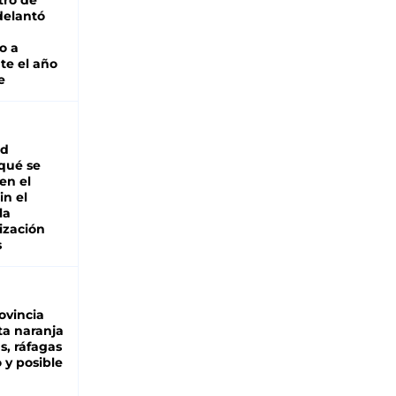
tro de
adelantó
o a
te el año
e
ad
 qué se
en el
in el
la
ización
s
ovincia
ta naranja
as, ráfagas
 y posible