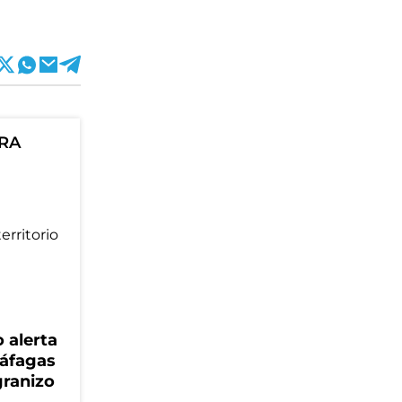
ORA
 alerta
ráfagas
granizo