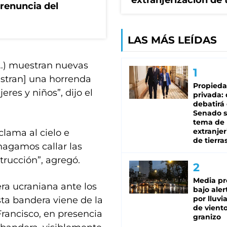
extranjerización de 
renuncia del
LAS MÁS LEÍDAS
 (…) muestran nuevas
stran] una horrenda
Propied
res y niños”, dijo el
privada:
debatirá 
Senado s
tema de 
extranjer
clama al cielo e
de tierra
hagamos callar las
rucción”, agregó.
Media pr
ra ucraniana ante los
bajo aler
por lluvi
Esta bandera viene de la
de viento
Francisco, en presencia
granizo