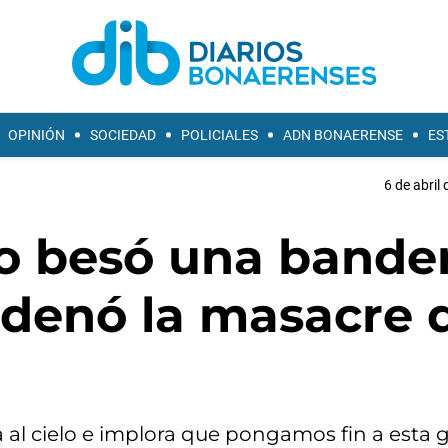
OPINIÓN
SOCIEDAD
POLICIALES
ADN BONAERENSE
ES
6 de abril
co besó una bande
ndenó la masacre 
al cielo e implora que pongamos fin a esta g