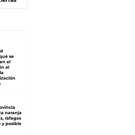
tierras
ad
 qué se
en el
in el
la
ización
s
ovincia
ta naranja
as, ráfagas
 y posible