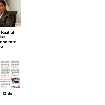
Kicillof
erá
tendente
ne
l 12 de
6