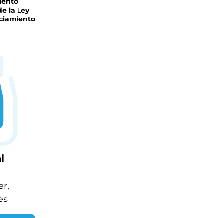
iento
de la Ley
ciamiento
l
!
er,
es