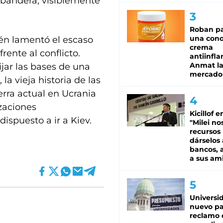
a bandera, visiblemente
Roban pa
una cono
ién lamentó el escaso
crema
rente al conflicto.
antiinfla
Anmat la 
jar las bases de una
mercado
a vieja historia de las
erra actual en Ucrania
zaciones
Kicillof e
dispuesto a ir a Kiev.
"Milei no
recursos
dárselos 
bancos, a
a sus am
Universi
nuevo pa
reclamo 