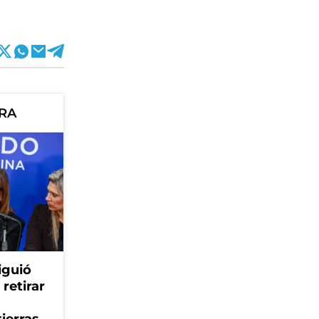
ORA
iguió
retirar