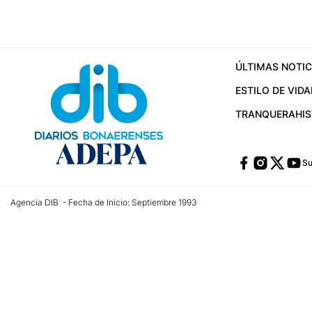
ÚLTIMAS NOTIC
ESTILO DE VIDA
TRANQUERA
HI
Su
Agencia DIB - Fecha de Inicio: Septiembre 1993
Contactos:
publicidad@dib.com.ar
/
vpignaton@dib.com.ar
/
avisosdib@gmail
Dirección de las oficinas: Calle 48 Nº 726 Piso 4, La Plata; Provincia de Buen
Teléfono: +5492215022421 - Whatsapp: +5492215031783
Email:
administracion@dib.com.ar
Registro DNDA Nº 32644856
Nº de edición: 9.890
Editor Responsable: Gonzalo Julián Irazoqui
Empresa propietaria del medio: Diarios Bonaerenses SA