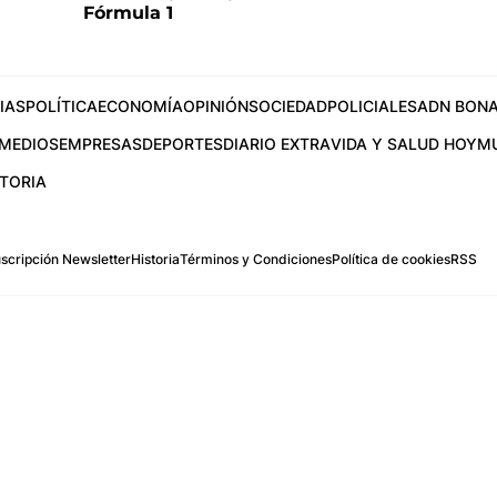
Fórmula 1
IAS
POLÍTICA
ECONOMÍA
OPINIÓN
SOCIEDAD
POLICIALES
ADN BONA
MEDIOS
EMPRESAS
DEPORTES
DIARIO EXTRA
VIDA Y SALUD HOY
M
STORIA
scripción Newsletter
Historia
Términos y Condiciones
Política de cookies
RSS
.com
os Aires, Argentina