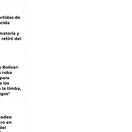
rtidas de
cida
matoria y
retiró del
n Bolívar:
s roba
 para
a los
 la timba,
igos"
dades:
ro en
del