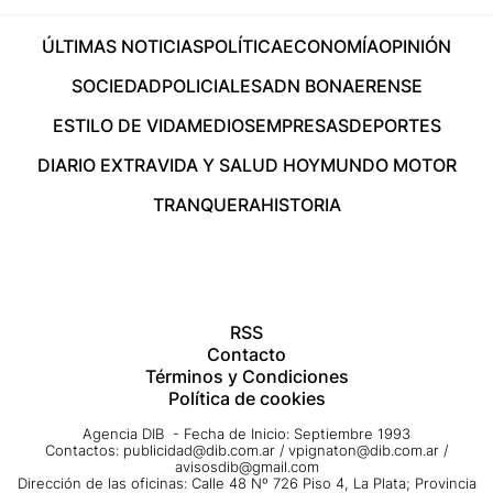
ÚLTIMAS NOTICIAS
POLÍTICA
ECONOMÍA
OPINIÓN
SOCIEDAD
POLICIALES
ADN BONAERENSE
ESTILO DE VIDA
MEDIOS
EMPRESAS
DEPORTES
DIARIO EXTRA
VIDA Y SALUD HOY
MUNDO MOTOR
TRANQUERA
HISTORIA
RSS
Contacto
Términos y Condiciones
Política de cookies
Agencia DIB - Fecha de Inicio: Septiembre 1993
Contactos:
publicidad@dib.com.ar
/
vpignaton@dib.com.ar
/
avisosdib@gmail.com
Dirección de las oficinas: Calle 48 Nº 726 Piso 4, La Plata; Provincia