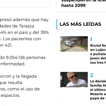
suspendieron la lice
hasta 2099
 expresó además que hay
LAS MÁS LEÍDAS
ades de Terapia
,4% en el país y del 39%
. Los pacientes con
n 421.
Brutal fe
en Luján
a puñala
ado 9.054.126 personas
joven de
sus tres 
a enfermedad.
icron y la llegada
La decisi
que resulta
familia M
os, como el uso de
el último
Rosario a
 espacios.
papá de 