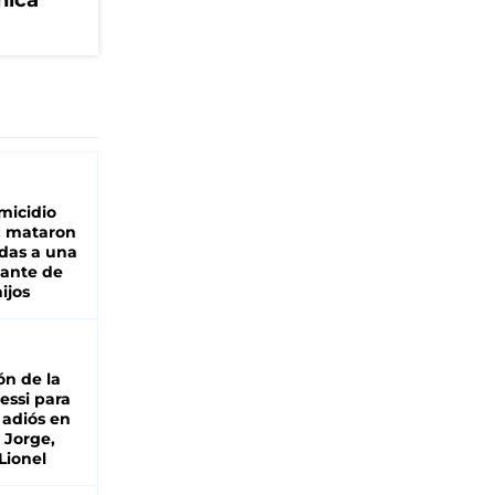
nica
micidio
: mataron
das a una
lante de
hijos
ón de la
essi para
 adiós en
 Jorge,
Lionel