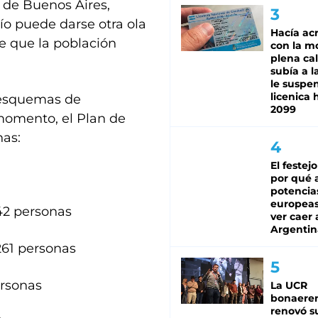
d de Buenos Aires,
río puede darse otra ola
Hacía ac
te que la población
con la m
plena cal
subía a l
le suspe
licenica 
 esquemas de
2099
 momento, el Plan de
nas:
El festej
por qué a
potencia
europeas 
42 personas
ver caer 
Argentin
261 personas
ersonas
La UCR
bonaere
renovó s