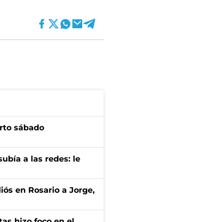
arto sábado
ubía a las redes: le
diós en Rosario a Jorge,
tas hizo foco en el