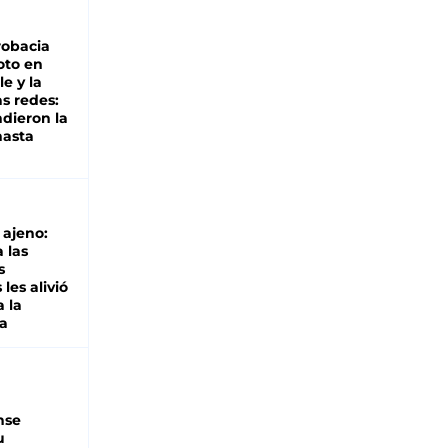
robacia
oto en
le y la
as redes:
ndieron la
hasta
o ajeno:
 las
s
les alivió
a la
a
nse
u