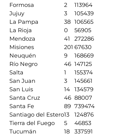
Formosa
2
113964
Jujuy
3
105439
La Pampa
38
106565
La Rioja
0
56905
Mendoza
41
272286
Misiones
201
67630
Neuquén
9
168669
Río Negro
46
147125
Salta
1
155374
San Juan
3
145661
San Luis
14
134579
Santa Cruz
46
88007
Santa Fe
89
739474
Santiago del Estero
13
124876
Tierra del Fuego
5
46853
Tucumán
18
337591