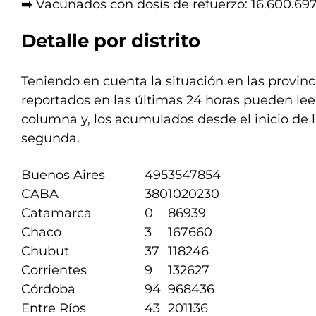
➡️ Vacunados con dosis de refuerzo: 16.600.69
Detalle por distrito
Teniendo en cuenta la situación en las provinci
reportados en las últimas 24 horas pueden lee
columna y, los acumulados desde el inicio de 
segunda.
Buenos Aires
495
3547854
CABA
380
1020230
Catamarca
0
86939
Chaco
3
167660
Chubut
37
118246
Corrientes
9
132627
Córdoba
94
968436
Entre Ríos
43
201136