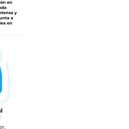
ión en
ada
intensa y
unta a
lea en
l
!
er,