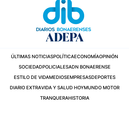
ÚLTIMAS NOTICIAS
POLÍTICA
ECONOMÍA
OPINIÓN
SOCIEDAD
POLICIALES
ADN BONAERENSE
ESTILO DE VIDA
MEDIOS
EMPRESAS
DEPORTES
DIARIO EXTRA
VIDA Y SALUD HOY
MUNDO MOTOR
TRANQUERA
HISTORIA