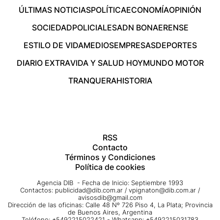
ÚLTIMAS NOTICIAS
POLÍTICA
ECONOMÍA
OPINIÓN
SOCIEDAD
POLICIALES
ADN BONAERENSE
ESTILO DE VIDA
MEDIOS
EMPRESAS
DEPORTES
DIARIO EXTRA
VIDA Y SALUD HOY
MUNDO MOTOR
TRANQUERA
HISTORIA
RSS
Contacto
Términos y Condiciones
Política de cookies
Agencia DIB - Fecha de Inicio: Septiembre 1993
Contactos:
publicidad@dib.com.ar
/
vpignaton@dib.com.ar
/
avisosdib@gmail.com
Dirección de las oficinas: Calle 48 Nº 726 Piso 4, La Plata; Provincia
de Buenos Aires, Argentina
Teléfono: +5492215022421 - Whatsapp: +5492215031783