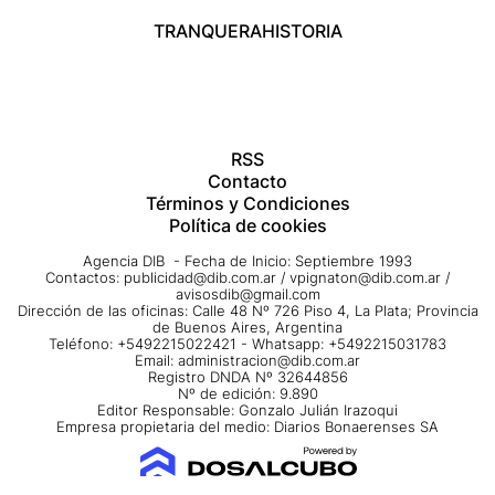
TRANQUERA
HISTORIA
RSS
Contacto
Términos y Condiciones
Política de cookies
Agencia DIB - Fecha de Inicio: Septiembre 1993
Contactos:
publicidad@dib.com.ar
/
vpignaton@dib.com.ar
/
avisosdib@gmail.com
Dirección de las oficinas: Calle 48 Nº 726 Piso 4, La Plata; Provincia
de Buenos Aires, Argentina
Teléfono: +5492215022421 - Whatsapp: +5492215031783
Email:
administracion@dib.com.ar
Registro DNDA Nº 32644856
Nº de edición: 9.890
Editor Responsable: Gonzalo Julián Irazoqui
Empresa propietaria del medio: Diarios Bonaerenses SA