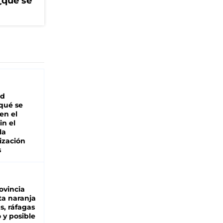
¿qué se
ad
 qué se
en el
in el
la
ización
s
ovincia
ta naranja
as, ráfagas
 y posible