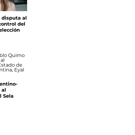
 disputa al
control del
elección
s
entino-
 al
 Sela