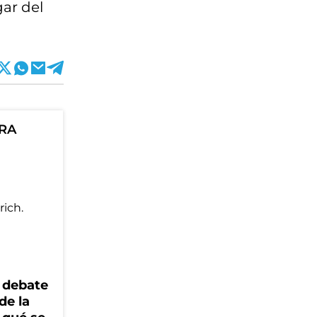
gar del
ORA
 debate
de la