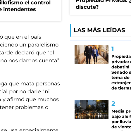
Propiedad Privada: 
illofismo el control
discute?
de intendentes
LAS MÁS LEÍDAS
ó que en el país
haciendo un paralelismo
tarde declaró que “el
Propied
 “no nos damos cuenta”
privada:
debatirá 
Senado s
tema de 
extranjer
roga que mata personas
de tierra
ial por no darle “ni
uda y afirmó que muchos
 tener problemas o
Media pr
bajo aler
por lluvi
de viento
, se usa especialmente