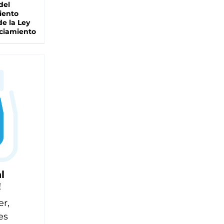
del
iento
de la Ley
ciamiento
l
!
er,
es