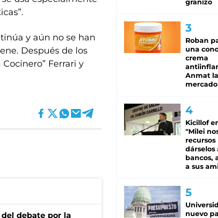
granizo
icas”.
ntinúa y aún no se han
Roban pa
una cono
iene. Después de los
crema
 Cocinero” Ferrari y
antiinfla
Anmat la 
mercado
Kicillof e
"Milei no
recursos
dárselos 
bancos, a
a sus am
Universi
nuevo pa
 del debate por la