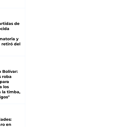
rtidas de
cida
matoria y
retiró del
n Bolívar:
s roba
 para
a los
 la timba,
igos"
dades:
ro en