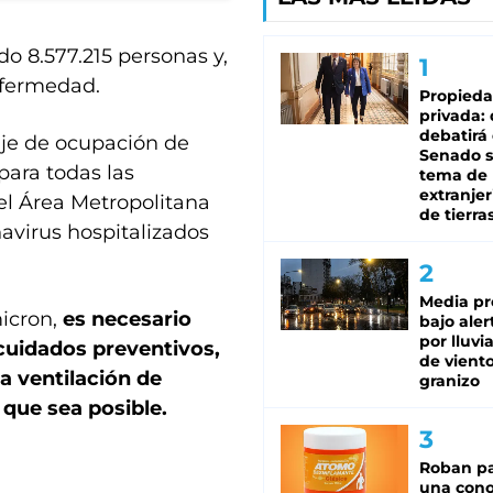
do 8.577.215 personas y,
enfermedad.
Propied
privada:
debatirá 
aje de ocupación de
Senado s
para todas las
tema de 
extranjer
 el Área Metropolitana
de tierra
avirus hospitalizados
Media pr
micron,
es necesario
bajo aler
por lluvi
cuidados preventivos,
de viento
a ventilación de
granizo
 que sea posible.
Roban pa
una cono