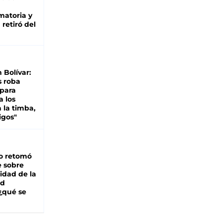
matoria y
retiró del
n Bolívar:
s roba
 para
a los
 la timba,
igos"
o retomó
e sobre
lidad de la
ad
 ¿qué se