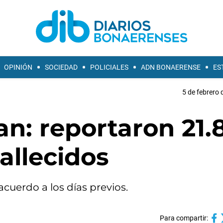
OPINIÓN
SOCIEDAD
POLICIALES
ADN BONAERENSE
ES
5 de febrero 
an: reportaron 21.
allecidos
cuerdo a los días previos.
Para compartir: