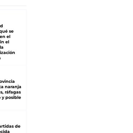
ad
 qué se
en el
in el
la
ización
s
ovincia
ta naranja
as, ráfagas
 y posible
rtidas de
cida