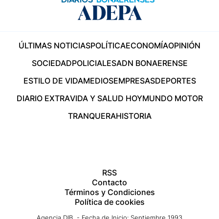
ÚLTIMAS NOTICIAS
POLÍTICA
ECONOMÍA
OPINIÓN
SOCIEDAD
POLICIALES
ADN BONAERENSE
ESTILO DE VIDA
MEDIOS
EMPRESAS
DEPORTES
DIARIO EXTRA
VIDA Y SALUD HOY
MUNDO MOTOR
TRANQUERA
HISTORIA
RSS
Contacto
Términos y Condiciones
Política de cookies
Agencia DIB - Fecha de Inicio: Septiembre 1993