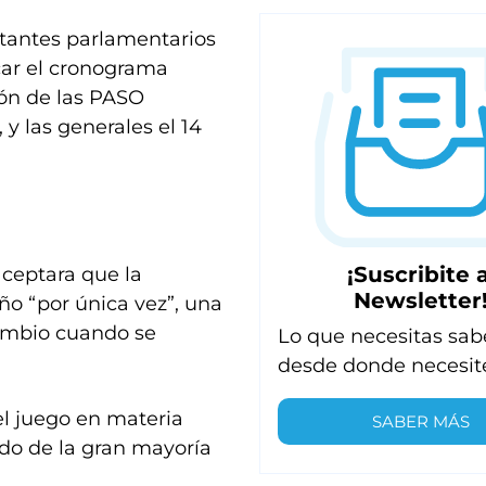
ntantes parlamentarios
car el cronograma
ión de las PASO
y las generales el 14
¡Suscribite a
aceptara que la
Newsletter
año “por única vez”, una
Cambio cuando se
Lo que necesitas sab
desde donde necesit
el juego en materia
SABER MÁS
rdo de la gran mayoría