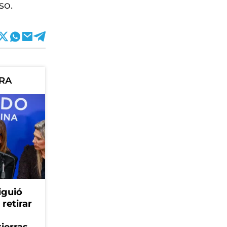
so.
ORA
iguió
retirar