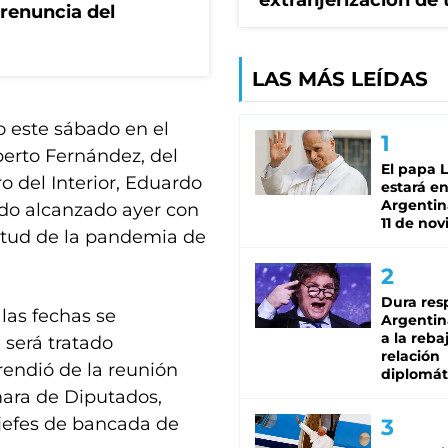
extranjerización de 
renuncia del
LAS MÁS LEÍDAS
o este sábado en el
lberto Fernández, del
El papa 
o del Interior, Eduardo
estará en
Argentina
rdo alcanzado ayer con
11 de no
irtud de la pandemia de
Dura res
las fechas se
Argentina
a la reba
 será tratado
relación
endió de la reunión
diplomát
mara de Diputados,
s jefes de bancada de