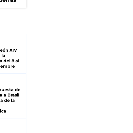
tierras
León XIV
 la
 del 8 al
viembre
puesta de
 a Brasil
ja de la
ica