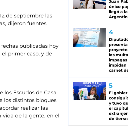
Juan Pabl
único pa
llegó a la
 12 de septiembre las
Argentin
as, dijeron fuentes
Diputado
presenta
s fechas publicadas hoy
proyecto
 el primer caso, y de
las mult
impagas
impidan 
carnet d
 de los Escudos de Casa
El gobie
consiguió
 los distintos bloques
y tuvo qu
cordar realizar las
el capítu
extranjer
 vida de la gente, en el
de tierra
.