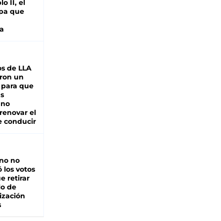
o II, el
pa que
a
s de LLA
ron un
 para que
as
 no
renovar el
e conducir
rno no
 los votos
e retirar
lo de
ización
s