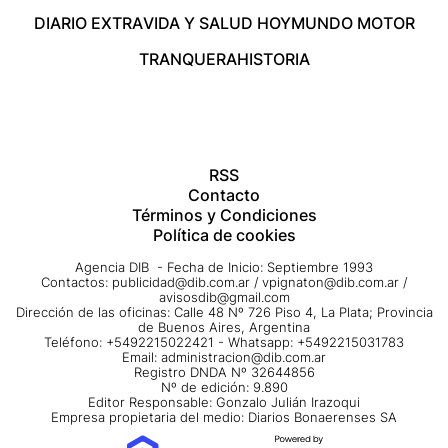
DIARIO EXTRA
VIDA Y SALUD HOY
MUNDO MOTOR
TRANQUERA
HISTORIA
RSS
Contacto
Términos y Condiciones
Política de cookies
Agencia DIB - Fecha de Inicio: Septiembre 1993
Contactos:
publicidad@dib.com.ar
/
vpignaton@dib.com.ar
/
avisosdib@gmail.com
Dirección de las oficinas: Calle 48 Nº 726 Piso 4, La Plata; Provincia
de Buenos Aires, Argentina
Teléfono: +5492215022421 - Whatsapp: +5492215031783
Email:
administracion@dib.com.ar
Registro DNDA Nº 32644856
Nº de edición: 9.890
Editor Responsable: Gonzalo Julián Irazoqui
Empresa propietaria del medio: Diarios Bonaerenses SA