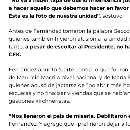
“No va a haber tapa de diario ni sentencia jud
a hacer aquello que debemos hacer en favor 
Esta es la foto de nuestra unidad”
, sostuvo.
Antes de Fernández tomaron la palabra Secco, F
quienes también hicieron alusión a la unidad 
tanto,
a pesar de escoltar al Presidente, no h
CFK.
Fernández apuntó fuerte contra lo que fueron 
de Mauricio Macri a nivel nacional y de María 
quienes acusó de jactarse de “no abrir más hos
escuelas y no finalizar viviendas que se habí
gestiones kirchneristas.
“Nos llenaron el país de miseria. Debilitaron 
Fernández. Y agregó que “prefirieron dejar a l