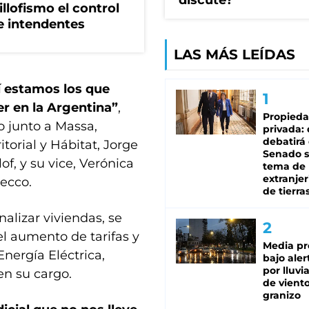
discute?
illofismo el control
de intendentes
LAS MÁS LEÍDAS
í estamos los que
r en la Argentina”
,
Propied
o junto a Massa,
privada:
debatirá 
itorial y Hábitat, Jorge
Senado s
of, y su vice, Verónica
tema de 
extranjer
ecco.
de tierra
nalizar viviendas, se
el aumento de tarifas y
Media pr
Energía Eléctrica,
bajo aler
por lluvi
en su cargo.
de viento
granizo