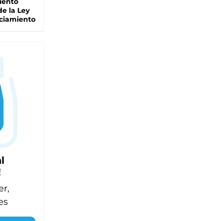
iento
de la Ley
ciamiento
l
!
er,
es