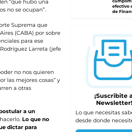
cumplim
rden “que hubo una
efectivo 
dos no se ocupan”.
de Finan
a Corte Suprema que
 Aires (CABA) por sobre
enciales para ese
 Rodríguez Larreta (jefe
poder no nos quieren
r las mejores cosas” y
ren a otras
¡Suscribite a
Newsletter
postular a un
Lo que necesitas sab
 hacerlo.
Lo que no
desde donde necesit
ue dictar para