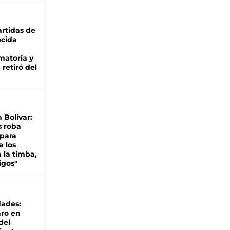
rtidas de
cida
matoria y
retiró del
n Bolívar:
s roba
 para
a los
 la timba,
igos"
dades:
ro en
del