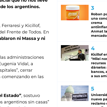
icial que no nos lleve
de los argentinos.
Roban pa
una cono
crema
erraresi y Kicillof,
antiinfla
Anmat la 
del Frente de Todos. En
mercado
ablaron ni Massa y ni
Kicillof e
las administraciones
"Milei no
recursos
Eugenia Vidal, a
dárselos 
pitales”, cerrar
bancos, a
a sus am
an comenzando en las
Universi
el Estado”
, sostuvo
nuevo pa
os argentinos sin casas”
reclamo 