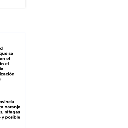
ad
 qué se
en el
in el
la
ización
s
ovincia
ta naranja
as, ráfagas
 y posible