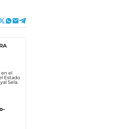
ORA
o-