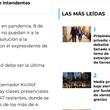
de intendentes
LAS MÁS LEÍDAS
o en pandemia, 8 de
 no puedan ir a la
Propied
solución a la
privada:
debatirá 
con el expresidente de
Senado s
tema de 
extranjer
de tierra
ad debe ser la última
Media pr
bernador Kicillof
bajo aler
por lluvi
ay clases presenciales
de viento
 47 restantes, donde se
granizo
0% de los más de 4