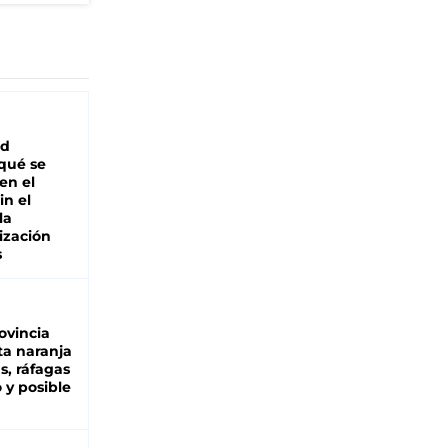
ad
 qué se
en el
in el
la
ización
s
ovincia
ta naranja
as, ráfagas
 y posible