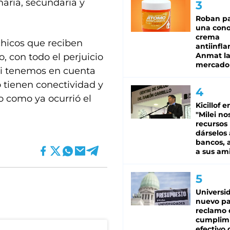
maria, secundaria y
Roban pa
una cono
crema
 chicos que reciben
antiinfla
Anmat la 
, con todo el perjuicio
mercado
si tenemos en cuenta
 tienen conectividad y
o como ya ocurrió el
Kicillof e
"Milei no
recursos
dárselos 
bancos, a
a sus am
Universi
nuevo pa
reclamo 
cumplim
efectivo 