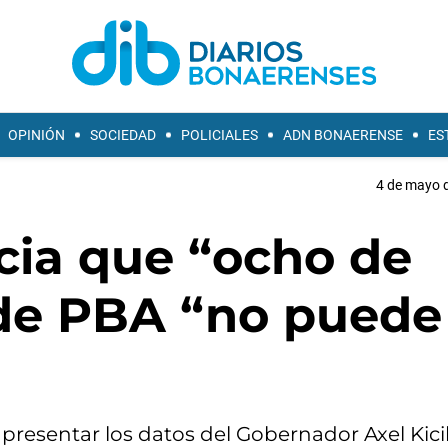
OPINIÓN
SOCIEDAD
POLICIALES
ADN BONAERENSE
ES
4 de mayo d
ia que “ocho de
de PBA “no puede 
resentar los datos del Gobernador Axel Kicil