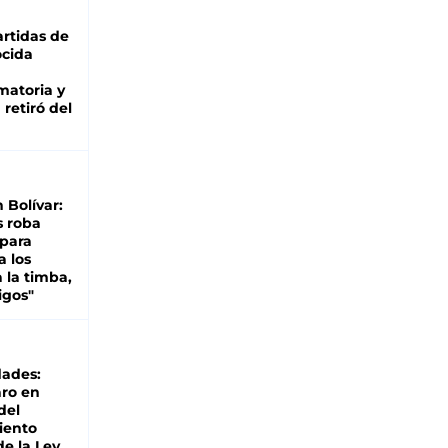
rtidas de
cida
matoria y
retiró del
n Bolívar:
s roba
 para
a los
 la timba,
igos"
dades:
ro en
del
iento
de la Ley