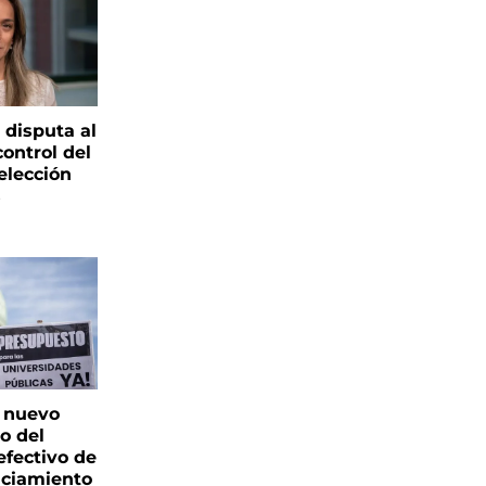
 disputa al
control del
elección
s
: nuevo
o del
fectivo de
nciamiento