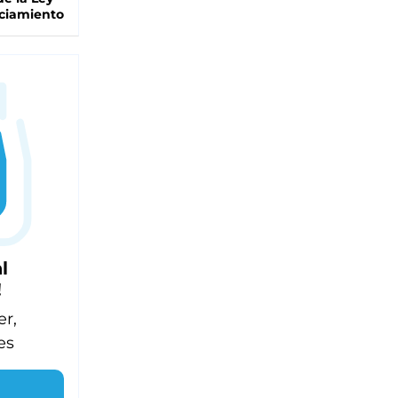
ciamiento
l
!
er,
es