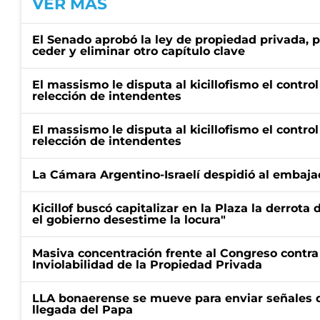
VER MÁS
El Senado aprobó la ley de propiedad privada, p
ceder y eliminar otro capítulo clave
El massismo le disputa al kicillofismo el control
relección de intendentes
El massismo le disputa al kicillofismo el control
relección de intendentes
La Cámara Argentino-Israelí despidió al embaja
Kicillof buscó capitalizar en la Plaza la derrota 
el gobierno desestime la locura"
Masiva concentración frente al Congreso contra
Inviolabilidad de la Propiedad Privada
LLA bonaerense se mueve para enviar señales d
llegada del Papa