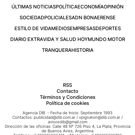
ÚLTIMAS NOTICIAS
POLÍTICA
ECONOMÍA
OPINIÓN
SOCIEDAD
POLICIALES
ADN BONAERENSE
ESTILO DE VIDA
MEDIOS
EMPRESAS
DEPORTES
DIARIO EXTRA
VIDA Y SALUD HOY
MUNDO MOTOR
TRANQUERA
HISTORIA
RSS
Contacto
Términos y Condiciones
Política de cookies
Agencia DIB - Fecha de Inicio: Septiembre 1993
Contactos:
publicidad@dib.com.ar
/
vpignaton@dib.com.ar
/
avisosdib@gmail.com
Dirección de las oficinas: Calle 48 Nº 726 Piso 4, La Plata; Provincia
de Buenos Aires, Argentina