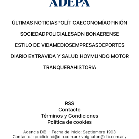
ÚLTIMAS NOTICIAS
POLÍTICA
ECONOMÍA
OPINIÓN
SOCIEDAD
POLICIALES
ADN BONAERENSE
ESTILO DE VIDA
MEDIOS
EMPRESAS
DEPORTES
DIARIO EXTRA
VIDA Y SALUD HOY
MUNDO MOTOR
TRANQUERA
HISTORIA
RSS
Contacto
Términos y Condiciones
Política de cookies
Agencia DIB - Fecha de Inicio: Septiembre 1993
Contactos:
publicidad@dib.com.ar
/
vpignaton@dib.com.ar
/