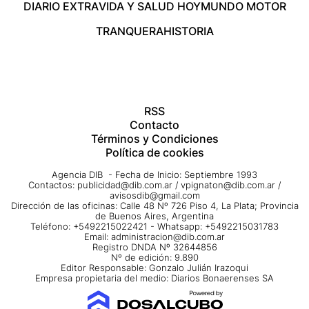
DIARIO EXTRA
VIDA Y SALUD HOY
MUNDO MOTOR
TRANQUERA
HISTORIA
RSS
Contacto
Términos y Condiciones
Política de cookies
Agencia DIB - Fecha de Inicio: Septiembre 1993
Contactos:
publicidad@dib.com.ar
/
vpignaton@dib.com.ar
/
avisosdib@gmail.com
Dirección de las oficinas: Calle 48 Nº 726 Piso 4, La Plata; Provincia
de Buenos Aires, Argentina
Teléfono: +5492215022421 - Whatsapp: +5492215031783
Email:
administracion@dib.com.ar
Registro DNDA Nº 32644856
Nº de edición: 9.890
Editor Responsable: Gonzalo Julián Irazoqui
Empresa propietaria del medio: Diarios Bonaerenses SA