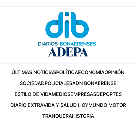
ÚLTIMAS NOTICIAS
POLÍTICA
ECONOMÍA
OPINIÓN
SOCIEDAD
POLICIALES
ADN BONAERENSE
ESTILO DE VIDA
MEDIOS
EMPRESAS
DEPORTES
DIARIO EXTRA
VIDA Y SALUD HOY
MUNDO MOTOR
TRANQUERA
HISTORIA