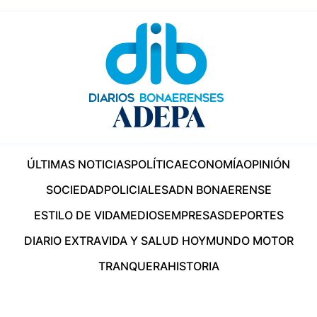
ÚLTIMAS NOTICIAS
POLÍTICA
ECONOMÍA
OPINIÓN
SOCIEDAD
POLICIALES
ADN BONAERENSE
ESTILO DE VIDA
MEDIOS
EMPRESAS
DEPORTES
DIARIO EXTRA
VIDA Y SALUD HOY
MUNDO MOTOR
TRANQUERA
HISTORIA