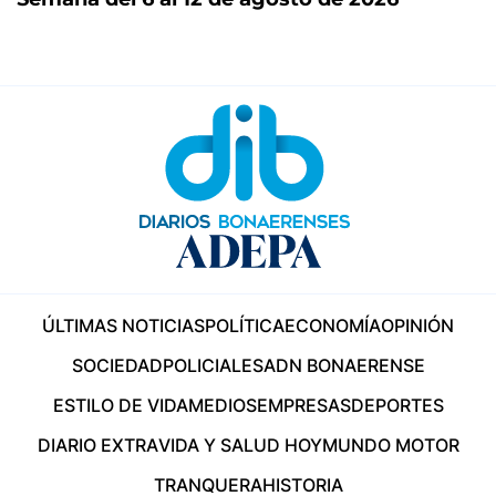
ÚLTIMAS NOTICIAS
POLÍTICA
ECONOMÍA
OPINIÓN
SOCIEDAD
POLICIALES
ADN BONAERENSE
ESTILO DE VIDA
MEDIOS
EMPRESAS
DEPORTES
DIARIO EXTRA
VIDA Y SALUD HOY
MUNDO MOTOR
TRANQUERA
HISTORIA