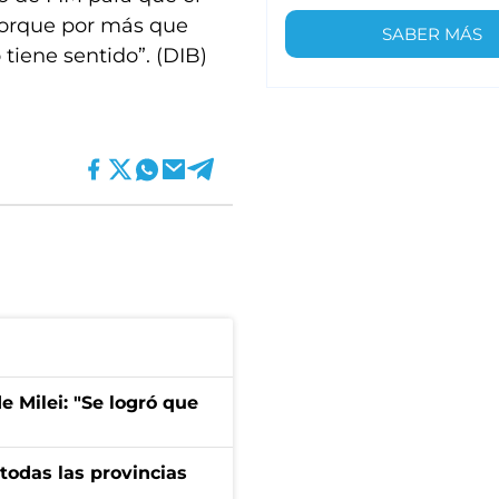
 porque por más que
SABER MÁS
tiene sentido”. (DIB)
de Milei: "Se logró que
 todas las provincias