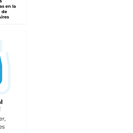
s
as en la
a de
ires
l
!
er,
es