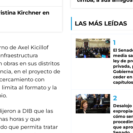
timba, a sus amigos
istina Kirchner en
LAS MÁS LEÍDAS
no de Axel Kicillof
El Senad
nfraestructura
media sa
ley de p
n obras en sus distritos
privada, 
ncia, en el proyecto de
Gobierno
ceder en
acercamiento con
capítulos
limita al formato y la
io.
Desalojo
jeron a DIB que las
expropia
cómo ser
mas horas y que
procedi
do que permita tratar
que apro
Senado