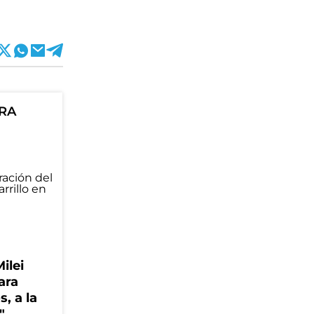
ORA
Milei
ara
, a la