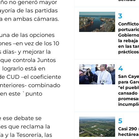
 año no generó mayor
yoría de las partidas
da en ambas cámaras.
Conflicto
portuario
una de las opciones
Gobierno 
la rebaja
ones –en vez de los 10
en las tar
días- y mejorar la
prácticos
s que controla Juntos
 lograrlo está en
e CUD –el coeficiente
San Caye
para Gar
 anteriores- combinado
"el puebl
 en este `punto
cansado
promesa
incumpli
e ese debate se
ones que reclama la
Casi 290 
y la Tesorería, las
hectárea