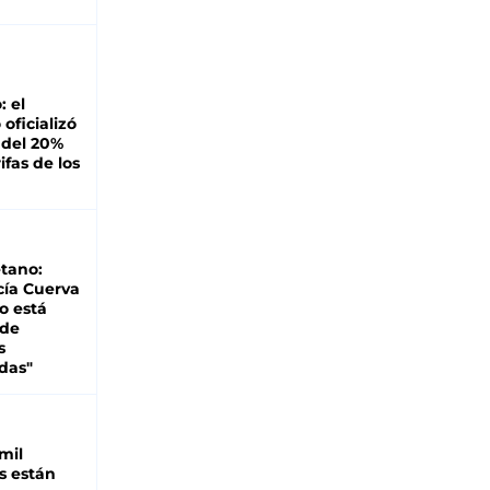
: el
oficializó
 del 20%
ifas de los
tano:
cía Cuerva
o está
 de
s
das"
mil
s están