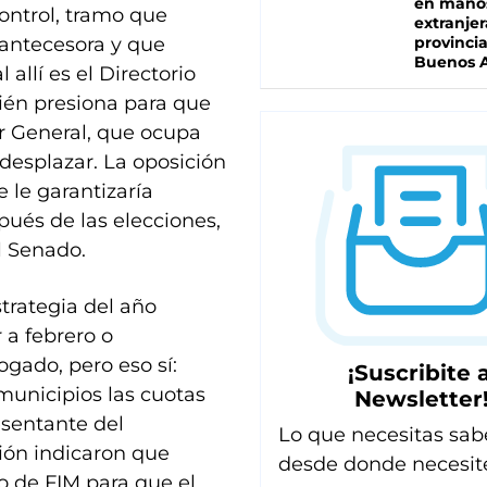
en mano
ontrol, tramo que
extranjer
 antecesora y que
provinci
Buenos A
 allí es el Directorio
ién presiona para que
or General, que ocupa
 desplazar. La oposición
 le garantizaría
ués de las elecciones,
l Senado.
trategia del año
 a febrero o
gado, pero eso sí:
¡Suscribite a
unicipios las cuotas
Newsletter
esentante del
Lo que necesitas sab
ión indicaron que
desde donde necesit
o de FIM para que el