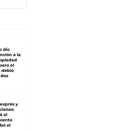
"
o dio
nción a la
ropiedad
pero el
 debió
 dos
 exprés y
ciones:
á el
miento
bó el