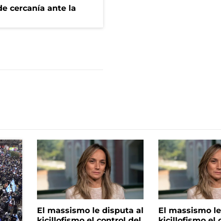
e cercanía ante la
El massismo le disputa al
El massismo le
kicillofismo el control del
kicillofismo el 