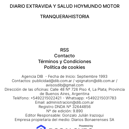
DIARIO EXTRA
VIDA Y SALUD HOY
MUNDO MOTOR
TRANQUERA
HISTORIA
RSS
Contacto
Términos y Condiciones
Política de cookies
Agencia DIB - Fecha de Inicio: Septiembre 1993
Contactos:
publicidad@dib.com.ar
/
vpignaton@dib.com.ar
/
avisosdib@gmail.com
Dirección de las oficinas: Calle 48 Nº 726 Piso 4, La Plata; Provincia
de Buenos Aires, Argentina
Teléfono: +5492215022421 - Whatsapp: +5492215031783
Email:
administracion@dib.com.ar
Registro DNDA Nº 32644856
Nº de edición: 9.890
Editor Responsable: Gonzalo Julián Irazoqui
Empresa propietaria del medio: Diarios Bonaerenses SA