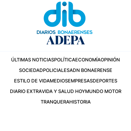
ÚLTIMAS NOTICIAS
POLÍTICA
ECONOMÍA
OPINIÓN
SOCIEDAD
POLICIALES
ADN BONAERENSE
ESTILO DE VIDA
MEDIOS
EMPRESAS
DEPORTES
DIARIO EXTRA
VIDA Y SALUD HOY
MUNDO MOTOR
TRANQUERA
HISTORIA