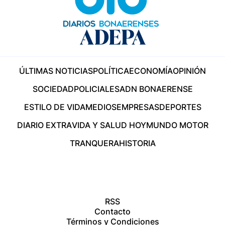
ÚLTIMAS NOTICIAS
POLÍTICA
ECONOMÍA
OPINIÓN
SOCIEDAD
POLICIALES
ADN BONAERENSE
ESTILO DE VIDA
MEDIOS
EMPRESAS
DEPORTES
DIARIO EXTRA
VIDA Y SALUD HOY
MUNDO MOTOR
TRANQUERA
HISTORIA
RSS
Contacto
Términos y Condiciones