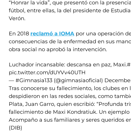
“Honrar la vida”, que presentó con la presenci
fútbol, entre ellas, la del presidente de Estud
Verón.
En 2018
reclamó a IOMA
por una operación de
consecuencias de la enfermedad en sus manos
obra social no aprobó la intervención.
Luchador incansable: descansa en paz, Maxi.
#
pic.twitter.com/dUYVv40UTH
— #Gimnasia133 (@gimnasiaoficial)
December
Tras conocerse su fallecimiento, los clubes en 
despidieron en las redes sociales, como tambi
Plata, Juan Garro, quien escribió: “Profunda tri
fallecimiento de Maxi Kondratiuk. Un ejemplo d
Acompaño a sus familiares y seres queridos en
(DIB)