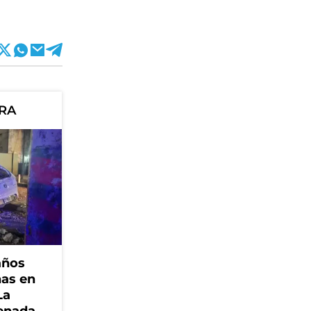
ORA
años
nas en
La