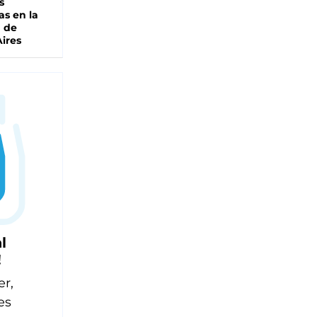
s
as en la
a de
ires
l
!
er,
es