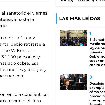
Plata, Berisso y En
al sanatorio el viernes
LAS MÁS LEÍDAS
tensiva hasta la
rte.
ima de La Plata y
El Senad
nta, debió retirarse a
media sa
ley de p
me de Wilson, una
privada, 
 30.000 personas y
Gobierno
ceder en
masiado cobre. Esa
capítulos
los riñones y los ojos y
ncionar con
Desalojo
expropia
cómo ser
 comenzó a concientizar
procedi
co escribió el libro
que apro
Senado