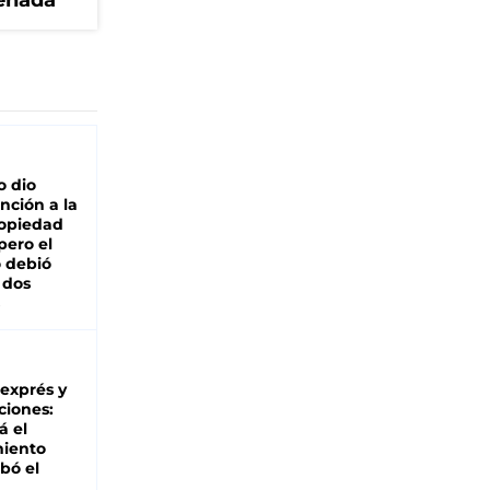
senada
o dio
nción a la
ropiedad
pero el
 debió
 dos
 exprés y
ciones:
á el
miento
bó el