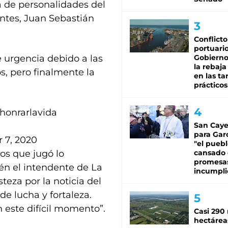
a de personalidades del
iantes, Juan Sebastián
Conflicto
portuario
 urgencia debido a las
Gobierno 
la rebaja
, pero finalmente la
en las tar
prácticos
honrarlavida
San Caye
para Gar
 7, 2020
"el puebl
los que jugó lo
cansado
promesa
én el intendente de La
incumpli
steza por la noticia del
e lucha y fortaleza.
 este difícil momento”.
Casi 290 
hectárea