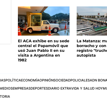
El ACA exhibe en su sede
La Matanza: m
central el Papamóvil que
borracho y con
usó Juan Pablo II en su
registro "truch
visita a Argentina en
autopista
1982
IAS
POLÍTICA
ECONOMÍA
OPINIÓN
SOCIEDAD
POLICIALES
ADN BONA
MEDIOS
EMPRESAS
DEPORTES
DIARIO EXTRA
VIDA Y SALUD HOY
M
STORIA