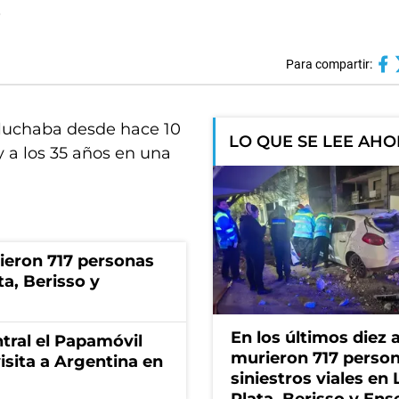
.
Para compartir:
 luchaba desde hace 10
LO QUE SE LEE AH
y a los 35 años en una
rieron 717 personas
ta, Berisso y
En los últimos diez 
tral el Papamóvil
murieron 717 perso
isita a Argentina en
siniestros viales en 