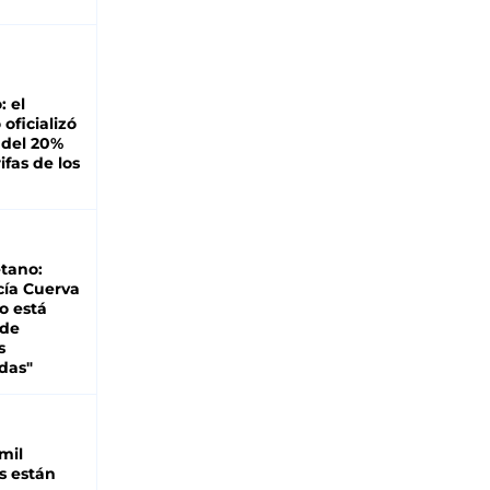
: el
oficializó
 del 20%
ifas de los
tano:
cía Cuerva
o está
 de
s
das"
mil
s están