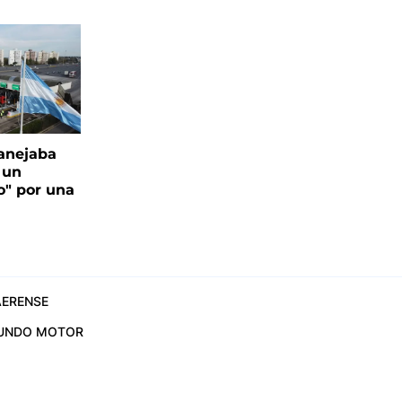
anejaba
 un
o" por una
ERENSE
UNDO MOTOR