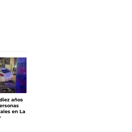
 diez años
personas
iales en La
y