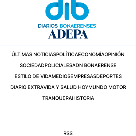
ÚLTIMAS NOTICIAS
POLÍTICA
ECONOMÍA
OPINIÓN
SOCIEDAD
POLICIALES
ADN BONAERENSE
ESTILO DE VIDA
MEDIOS
EMPRESAS
DEPORTES
DIARIO EXTRA
VIDA Y SALUD HOY
MUNDO MOTOR
TRANQUERA
HISTORIA
RSS