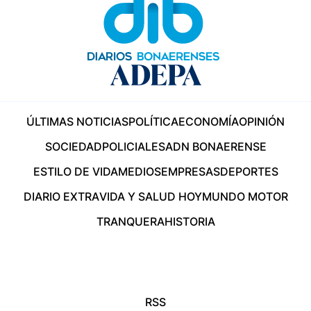
ÚLTIMAS NOTICIAS
POLÍTICA
ECONOMÍA
OPINIÓN
SOCIEDAD
POLICIALES
ADN BONAERENSE
ESTILO DE VIDA
MEDIOS
EMPRESAS
DEPORTES
DIARIO EXTRA
VIDA Y SALUD HOY
MUNDO MOTOR
TRANQUERA
HISTORIA
RSS