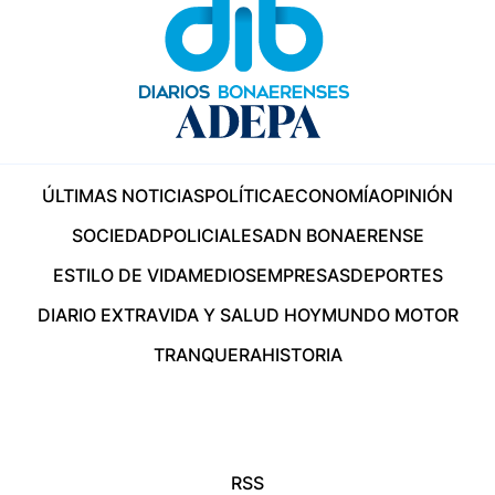
ÚLTIMAS NOTICIAS
POLÍTICA
ECONOMÍA
OPINIÓN
SOCIEDAD
POLICIALES
ADN BONAERENSE
ESTILO DE VIDA
MEDIOS
EMPRESAS
DEPORTES
DIARIO EXTRA
VIDA Y SALUD HOY
MUNDO MOTOR
TRANQUERA
HISTORIA
RSS