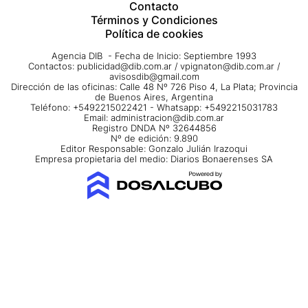
Contacto
Términos y Condiciones
Política de cookies
Agencia DIB - Fecha de Inicio: Septiembre 1993
Contactos:
publicidad@dib.com.ar
/
vpignaton@dib.com.ar
/
avisosdib@gmail.com
Dirección de las oficinas: Calle 48 Nº 726 Piso 4, La Plata; Provincia
de Buenos Aires, Argentina
Teléfono: +5492215022421 - Whatsapp: +5492215031783
Email:
administracion@dib.com.ar
Registro DNDA Nº 32644856
Nº de edición: 9.890
Editor Responsable: Gonzalo Julián Irazoqui
Empresa propietaria del medio: Diarios Bonaerenses SA