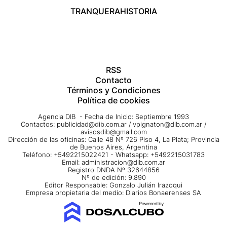
TRANQUERA
HISTORIA
RSS
Contacto
Términos y Condiciones
Política de cookies
Agencia DIB - Fecha de Inicio: Septiembre 1993
Contactos:
publicidad@dib.com.ar
/
vpignaton@dib.com.ar
/
avisosdib@gmail.com
Dirección de las oficinas: Calle 48 Nº 726 Piso 4, La Plata; Provincia
de Buenos Aires, Argentina
Teléfono: +5492215022421 - Whatsapp: +5492215031783
Email:
administracion@dib.com.ar
Registro DNDA Nº 32644856
Nº de edición: 9.890
Editor Responsable: Gonzalo Julián Irazoqui
Empresa propietaria del medio: Diarios Bonaerenses SA