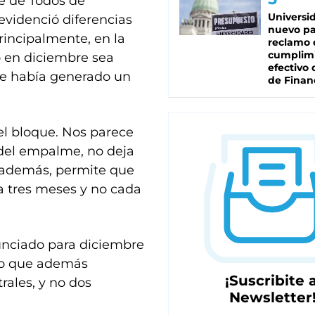
te de Todos de
Universi
 evidenció diferencias
nuevo pa
rincipalmente, en la
reclamo 
cumplim
 en diciembre sea
efectivo 
ue había generado un
de Finan
l bloque. Nos parece
del empalme, no deja
, además, permite que
a tres meses y no cada
nunciado para diciembre
ino que además
¡Suscribite a
ales, y no dos
Newsletter