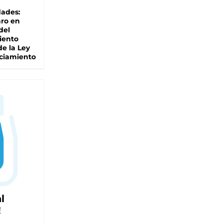
dades:
ro en
del
iento
de la Ley
ciamiento
l
!