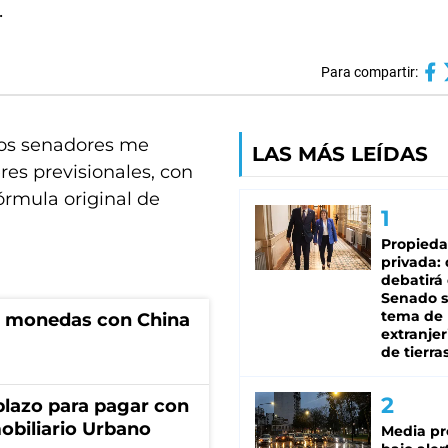
.
Para compartir:
“los senadores me
LAS MÁS LEÍDAS
es previsionales, con
fórmula original de
Propied
privada:
debatirá 
Senado s
tema de 
e monedas con China
extranjer
de tierra
lazo para pagar con
obiliario Urbano
Media pr