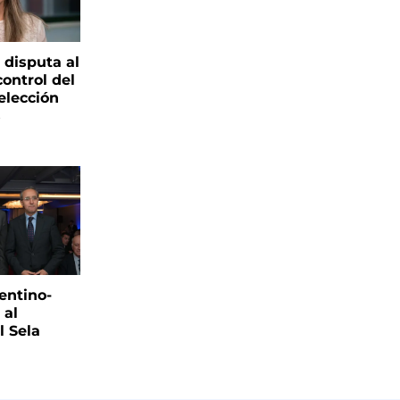
 disputa al
control del
elección
s
entino-
 al
 Sela