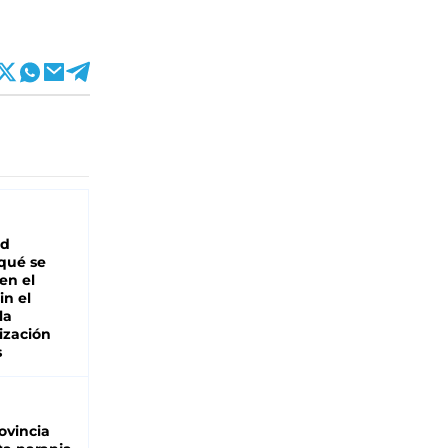
ad
 qué se
en el
in el
la
ización
s
ovincia