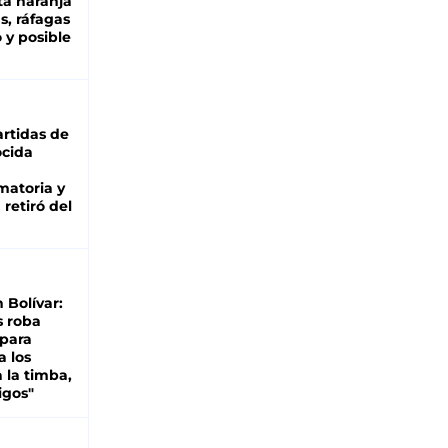
ta naranja
as, ráfagas
 y posible
rtidas de
cida
matoria y
retiró del
n Bolívar:
s roba
 para
a los
 la timba,
igos"