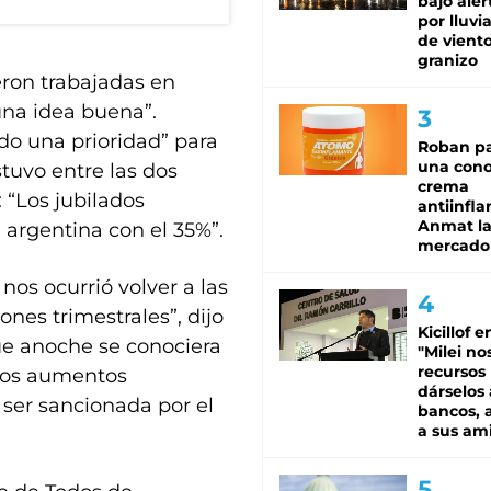
bajo aler
por lluvi
de viento
granizo
ron trabajadas en
“una idea buena”.
do una prioridad” para
Roban pa
una cono
stuvo entre las dos
crema
: “Los jubilados
antiinfla
Anmat la 
a argentina con el 35%”.
mercado
nos ocurrió volver a las
ones trimestrales”, dijo
Kicillof e
ue anoche se conociera
"Milei no
recursos
e los aumentos
dárselos 
e ser sancionada por el
bancos, a
a sus am