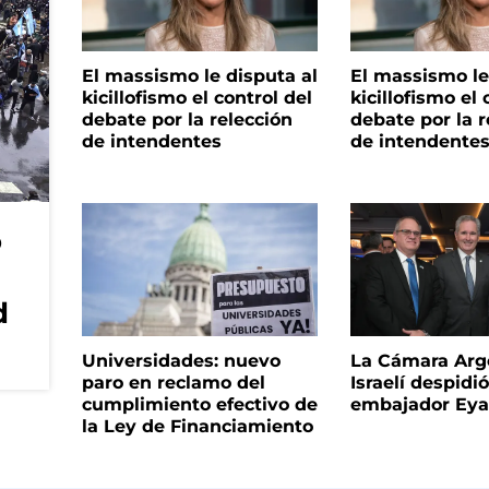
El massismo le disputa al
El massismo le
kicillofismo el control del
kicillofismo el 
debate por la relección
debate por la r
de intendentes
de intendente
o
d
Universidades: nuevo
La Cámara Arg
paro en reclamo del
Israelí despidió
cumplimiento efectivo de
embajador Eyal
la Ley de Financiamiento