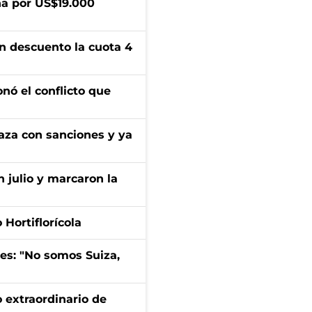
a por US$19.000
n descuento la cuota 4
onó el conflicto que
aza con sanciones y ya
n julio y marcaron la
Hortiflorícola
mes: "No somos Suiza,
 extraordinario de