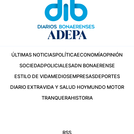
ÚLTIMAS NOTICIAS
POLÍTICA
ECONOMÍA
OPINIÓN
SOCIEDAD
POLICIALES
ADN BONAERENSE
ESTILO DE VIDA
MEDIOS
EMPRESAS
DEPORTES
DIARIO EXTRA
VIDA Y SALUD HOY
MUNDO MOTOR
TRANQUERA
HISTORIA
RSS